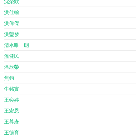
沈榮欽
洪仕翰
洪偉傑
洪瑩發
清水唯一朗
溫健民
潘欣榮
焦鈞
牛銘實
王奕婷
王宏恩
王尊彥
王德育