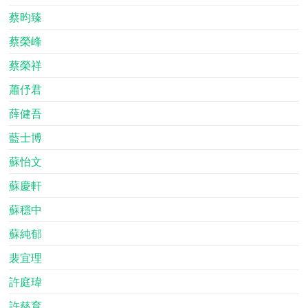
蔡昀臻
蔡榮峰
蔡榮祥
蕭伃君
薛健吾
藍士博
蘇怡文
蘇慶軒
蘇穩中
蘇純郁
裴宜理
許庭瑋
許慈育