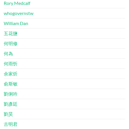
Rory Medcalf
whogovernstw
William Dan
五花鹽
何明修
何為
何雨忻
余家炘
俞斯敏
劉俐吟
劉彥廷
劉昊
古明君