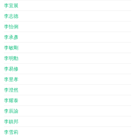
李宜展
李志德
李怡俐
李承彥
李敏剛
李明勳
李易修
李昱孝
李澄然
李耀泰
李辰諭
李鎮邦
李雪莉