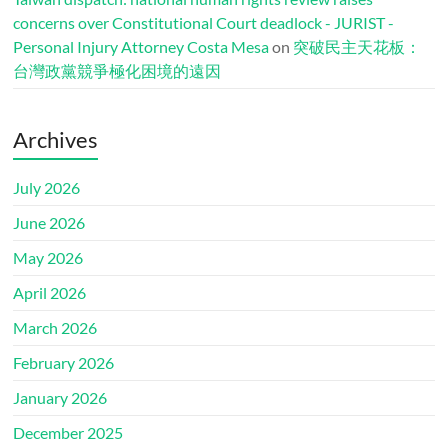
concerns over Constitutional Court deadlock - JURIST -
Personal Injury Attorney Costa Mesa
on
突破民主天花板：
台灣政黨競爭極化困境的遠因
Archives
July 2026
June 2026
May 2026
April 2026
March 2026
February 2026
January 2026
December 2025