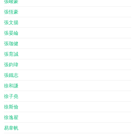
張峻豪
張恆豪
張文揚
張晏綸
張珈健
張育誠
張鈞瑋
張鐵志
徐和謙
徐子堯
徐斯儉
徐逸翟
易韋帆