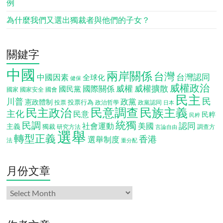
例
為什麼我們又選出獨裁者與他們的子女？
關鍵字
中國
兩岸關係
台灣
台灣認同
中國因素
全球化
健保
威權政治
威權
威權擴散
國際關係
國民黨
國會
國家
國家安全
民主
民
川普
政黨
憲政體制
投票行為
投票
政治哲學
政黨認同
日本
民意調查
民族主義
民主政治
主化
民意
民粹
民粹
統獨
民調
認同
社會運動
美國
主義
獨裁
調查方
研究方法
言論自由
選舉
轉型正義
香港
選舉制度
法
重分配
月份文章
月
份
文
章