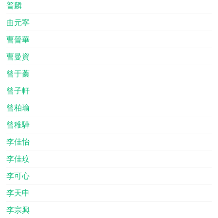
普麟
曲元寧
曹晉華
曹曼資
曾于蓁
曾子軒
曾柏瑜
曾稚驊
李佳怡
李佳玟
李可心
李天申
李宗興