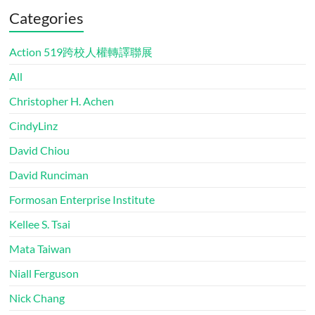
Categories
Action 519跨校人權轉譯聯展
All
Christopher H. Achen
CindyLinz
David Chiou
David Runciman
Formosan Enterprise Institute
Kellee S. Tsai
Mata Taiwan
Niall Ferguson
Nick Chang