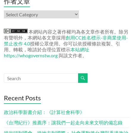
作者文章
作
者
文
章
本網站內容之著作權均為各文章作者所有。除另
有聲明外，本網站各文章採用
創用CC姓名標示-非商業使用-
禁止改作 4.0
授權公眾使用。你可以依授權條款複製、引
用、轉載，唯請於合理位置標示
本站網址
https://whogovernstw.org
與該文作者。
Recent Posts
政治科學新書介紹：《計算社會科學》
《台灣紀行》推薦序：讓我們一起走向未來文明的備忘錄
從街頭到國會，從地方到國際： 社會運動後台灣與香港政治