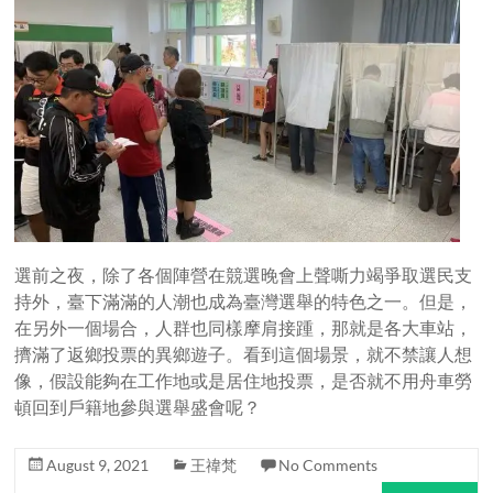
選前之夜，除了各個陣營在競選晚會上聲嘶力竭爭取選民支
持外，臺下滿滿的人潮也成為臺灣選舉的特色之一。但是，
在另外一個場合，人群也同樣摩肩接踵，那就是各大車站，
擠滿了返鄉投票的異鄉遊子。看到這個場景，就不禁讓人想
像，假設能夠在工作地或是居住地投票，是否就不用舟車勞
頓回到戶籍地參與選舉盛會呢？
August 9, 2021
王禕梵
No Comments