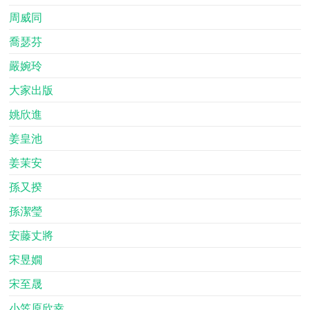
周威同
喬瑟芬
嚴婉玲
大家出版
姚欣進
姜皇池
姜茉安
孫又揆
孫潔瑩
安藤丈將
宋昱嫺
宋至晟
小笠原欣幸