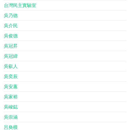
台灣民主實驗室
吳乃德
吳介民
吳俊德
吳冠昇
吳冠緯
吳叡人
吳奕辰
吳安蕙
吳家裕
吳峻鋕
吳崇涵
呂奐模