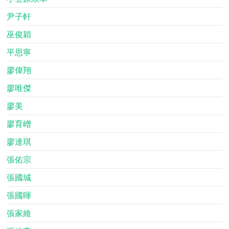
尹子軒
巫俊穎
平思寧
廖偉翔
廖唯傑
廖美
廖育嶒
廖達琪
張佑宗
張國城
張國暉
張家維