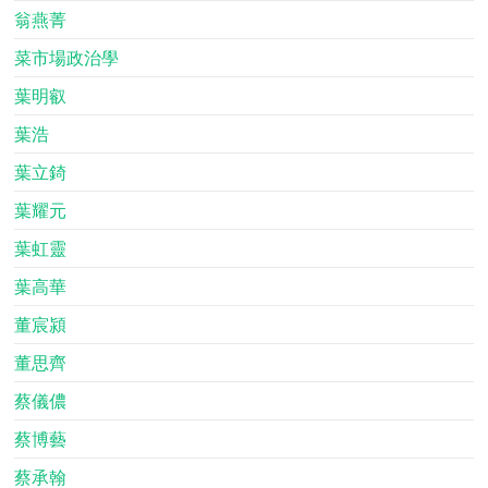
翁燕菁
菜市場政治學
葉明叡
葉浩
葉立錡
葉耀元
葉虹靈
葉高華
董宸潁
董思齊
蔡儀儂
蔡博藝
蔡承翰