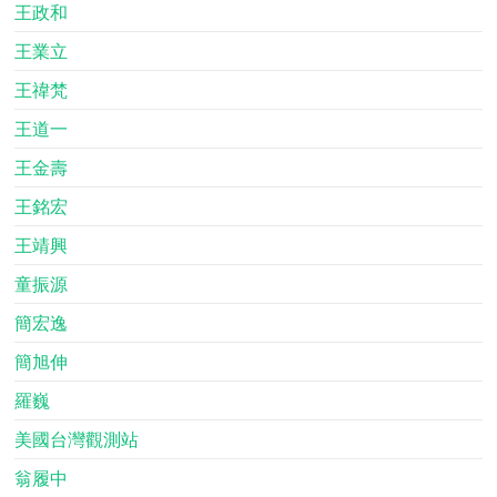
王政和
王業立
王禕梵
王道一
王金壽
王銘宏
王靖興
童振源
簡宏逸
簡旭伸
羅巍
美國台灣觀測站
翁履中