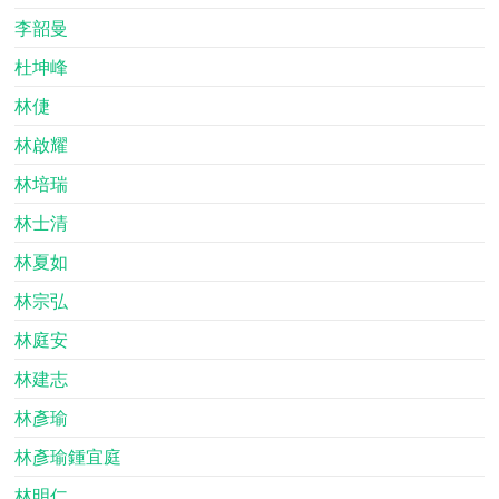
李韶曼
杜坤峰
林倢
林啟耀
林培瑞
林士清
林夏如
林宗弘
林庭安
林建志
林彥瑜
林彥瑜鍾宜庭
林明仁