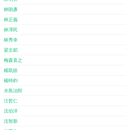
林朗彥
林正義
林澤民
林秀幸
梁文韜
梅森直之
楊凱皓
楊時鈞
水島治郎
汪哲仁
沈伯洋
沈智新