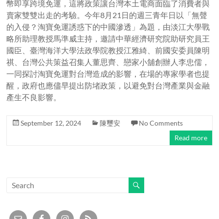
幣即享跨境免運，這將政策讓台灣本土電商面臨了消費者與
賣家雙雙出走的考驗。今年8月21日的週三青年日以「無聲
的入侵？淘寶免運誘惑下的中國滲透」為題，由淡江大學戰
略所助理教授馬準威主持，邀請中華經濟研究院助研究員王
國臣、臺灣海洋大學法政學院教授江雅綺、前國安委員陳明
祺、台灣公共策益召集人董思齊、戀家小舖創辦人李忠儒，
一同探討淘寶免運對台灣造成的影響，在場的專家學者也提
醒，政府也應儘早提出防堵政策，以避免對台灣產業與金融
產生不良影響。
September 12, 2024
陳璽安
No Comments
Read more