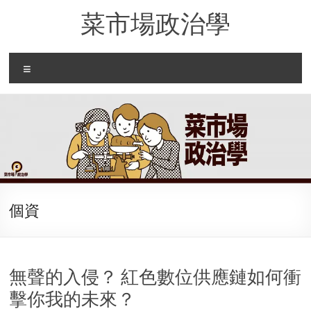
Skip
菜市場政治學
to
content
Menu
個資
無聲的入侵？ 紅色數位供應鏈如何衝
擊你我的未來？