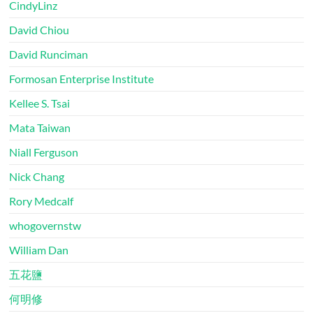
CindyLinz
David Chiou
David Runciman
Formosan Enterprise Institute
Kellee S. Tsai
Mata Taiwan
Niall Ferguson
Nick Chang
Rory Medcalf
whogovernstw
William Dan
五花鹽
何明修