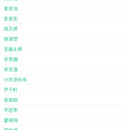
姜皇池
姜茉安
孫又揆
孫潔瑩
安藤丈將
宋昱嫺
宋至晟
小笠原欣幸
尹子軒
巫俊穎
平思寧
廖偉翔