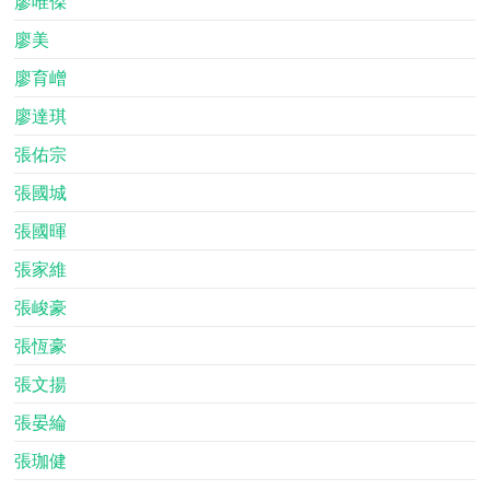
廖唯傑
廖美
廖育嶒
廖達琪
張佑宗
張國城
張國暉
張家維
張峻豪
張恆豪
張文揚
張晏綸
張珈健