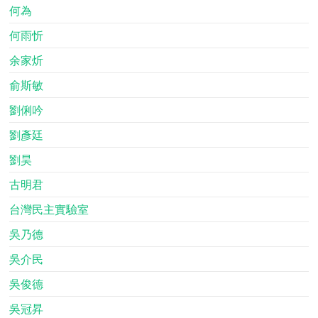
何為
何雨忻
余家炘
俞斯敏
劉俐吟
劉彥廷
劉昊
古明君
台灣民主實驗室
吳乃德
吳介民
吳俊德
吳冠昇