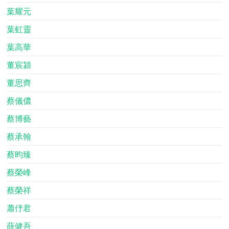
葉耀元
葉虹靈
葉高華
董宸潁
董思齊
蔡儀儂
蔡博藝
蔡承翰
蔡昀臻
蔡榮峰
蔡榮祥
蕭伃君
薛健吾