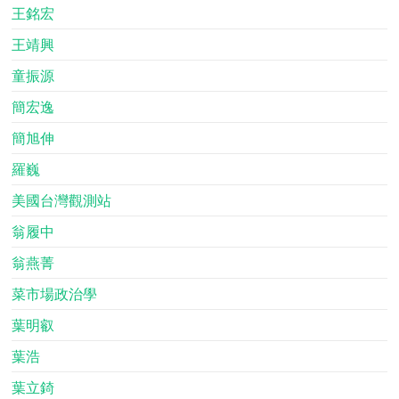
王銘宏
王靖興
童振源
簡宏逸
簡旭伸
羅巍
美國台灣觀測站
翁履中
翁燕菁
菜市場政治學
葉明叡
葉浩
葉立錡