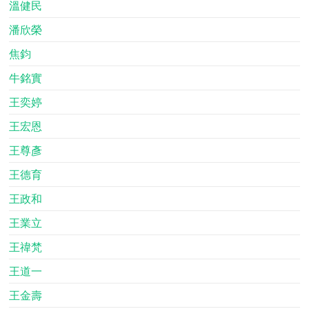
溫健民
潘欣榮
焦鈞
牛銘實
王奕婷
王宏恩
王尊彥
王德育
王政和
王業立
王禕梵
王道一
王金壽