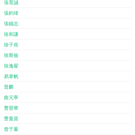
張育誠
張鈞瑋
張鐵志
徐和謙
徐子堯
徐斯儉
徐逸翟
易韋帆
普麟
曲元寧
曹晉華
曹曼資
曾于蓁