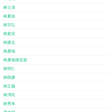
林士清
林夏如
林宗弘
林庭安
林建志
林彥瑜
林彥瑜鍾宜庭
林明仁
林朗彥
林正義
林澤民
林秀幸