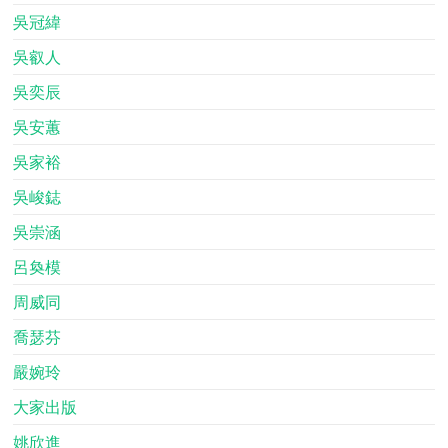
吳冠緯
吳叡人
吳奕辰
吳安蕙
吳家裕
吳峻鋕
吳崇涵
呂奐模
周威同
喬瑟芬
嚴婉玲
大家出版
姚欣進