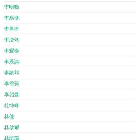
李明勳
李易修
李昱孝
李澄然
李耀泰
李辰諭
李鎮邦
李雪莉
李韶曼
杜坤峰
林倢
林啟耀
林培瑞