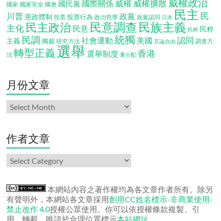
威權政治
威權
威權擴散
國際關係
國民黨
國會
國家
國家安全
民主
民
川普
政黨
憲政體制
投票行為
投票
政治哲學
政黨認同
日本
民意調查
民族主義
民主政治
主化
民意
民粹
民粹
統獨
民調
認同
社會運動
美國
主義
獨裁
調查方
研究方法
言論自由
選舉
轉型正義
香港
選舉制度
法
重分配
月份文章
月
份
文
章
作者文章
作
者
文
章
本網站內容之著作權均為各文章作者所有。除另
有聲明外，本網站各文章採用
創用CC姓名標示-非商業使用-
禁止改作 4.0
授權公眾使用。你可以依授權條款複製、引
用、轉載，唯請於合理位置標示
本站網址