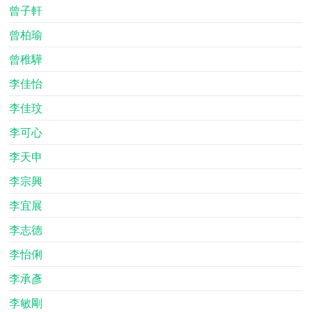
曾子軒
曾柏瑜
曾稚驊
李佳怡
李佳玟
李可心
李天申
李宗興
李宜展
李志德
李怡俐
李承彥
李敏剛