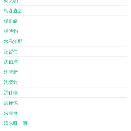
梁文韜
梅森直之
楊凱皓
楊時鈞
水島治郎
汪哲仁
沈伯洋
沈智新
沈榮欽
洪仕翰
洪偉傑
洪瑩發
清水唯一朗