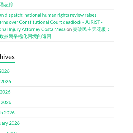
備忘錄
n dispatch: national human rights review raises
erns over Constitutional Court deadlock - JURIST -
onal Injury Attorney Costa Mesa
on
突破民主天花板：
政黨競爭極化困境的遠因
hives
 2026
 2026
2026
l 2026
h 2026
uary 2026