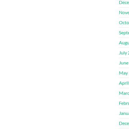
Dece
Nove
Octo
Sept
Augu
July
June
May 
Apri
Marc
Febr
Janu
Dece