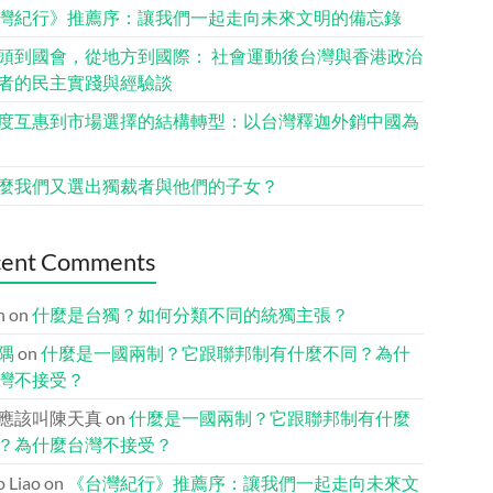
灣紀行》推薦序：讓我們一起走向未來文明的備忘錄
頭到國會，從地方到國際： 社會運動後台灣與香港政治
者的民主實踐與經驗談
度互惠到市場選擇的結構轉型：以台灣釋迦外銷中國為
麼我們又選出獨裁者與他們的子女？
cent Comments
n
on
什麼是台獨？如何分類不同的統獨主張？
隅
on
什麼是一國兩制？它跟聯邦制有什麼不同？為什
灣不接受？
應該叫陳天真
on
什麼是一國兩制？它跟聯邦制有什麼
？為什麼台灣不接受？
io Liao
on
《台灣紀行》推薦序：讓我們一起走向未來文