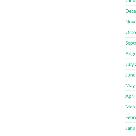
Janu
Dece
Nove
Octo
Sept
Augu
July
June
May 
Apri
Marc
Febr
Janu