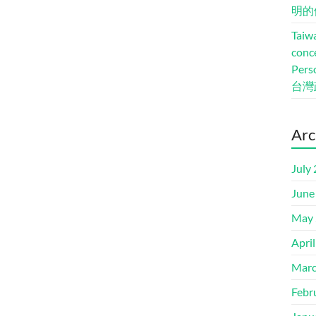
明的
Taiwa
conc
Pers
台灣
Arc
July
June
May 
Apri
Marc
Febr