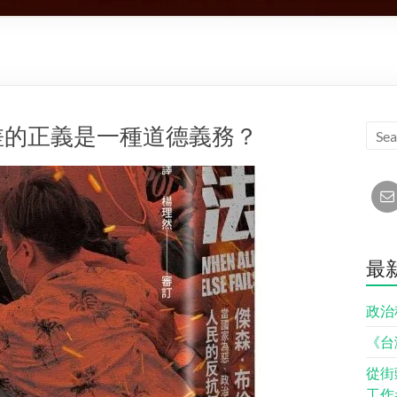
差的正義是一種道德義務？
最
政治
《台
從街
工作