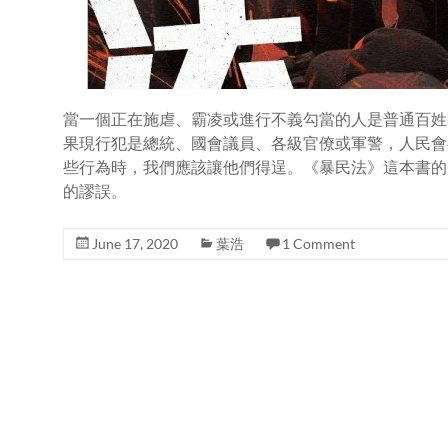
當一個正在施虐、霸凌或進行不義勾當的人是普通百姓
果現行犯是總統、國會議員、各級官僚或軍警，人民會
些行為時，我們應該讓他們得逞。《暴民法》這本書的
的謬誤。
June 17, 2020
葉浩
1 Comment