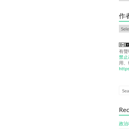
份
文
章
作
作
者
文
章
有聲
禁止改
用、
http
Rec
政治