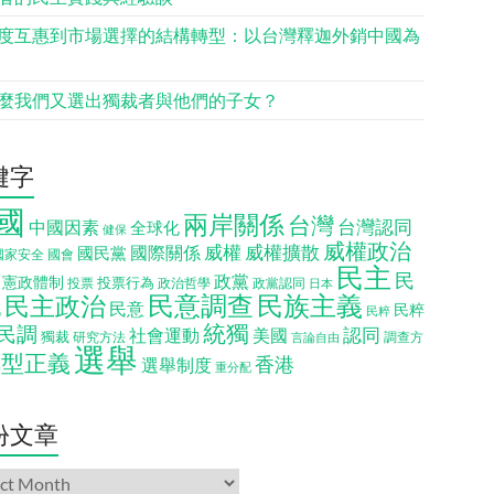
度互惠到市場選擇的結構轉型：以台灣釋迦外銷中國為
麼我們又選出獨裁者與他們的子女？
鍵字
國
兩岸關係
台灣
台灣認同
中國因素
全球化
健保
威權政治
威權
威權擴散
國際關係
國民黨
國會
國家安全
民主
民
政黨
憲政體制
投票行為
投票
政治哲學
政黨認同
日本
民意調查
民族主義
民主政治
化
民意
民粹
民粹
統獨
民調
認同
社會運動
美國
獨裁
調查方
研究方法
言論自由
選舉
轉型正義
香港
選舉制度
重分配
份文章