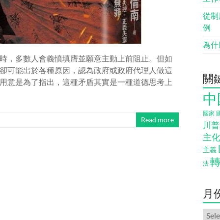
從制
例
為什
時，多數人會義憤填膺並願意主動上前阻止。但如
卻可能出於各種原因，認為政府或政府代理人做這
關
用意是為了指出，這種矛盾其實是一種道德思考上
中
國家
Read more
川普
主
主義
法
月
月