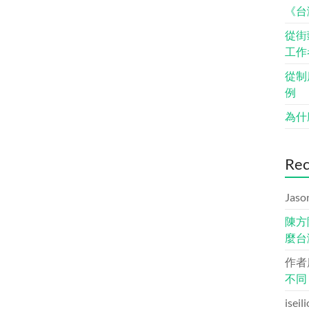
《台
從街
工作
從制
例
為什
Re
Jaso
陳方
麼台
作者
不同
iseil