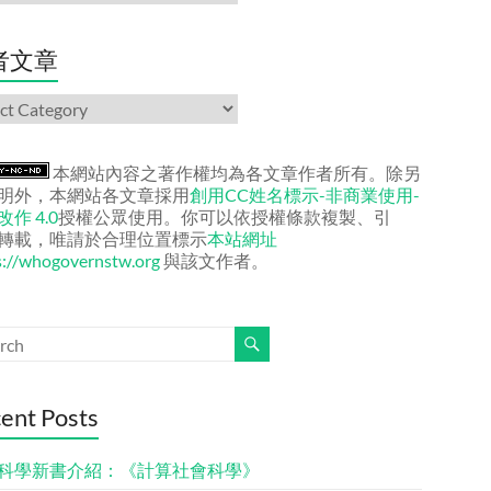
者文章
本網站內容之著作權均為各文章作者所有。除另
明外，本網站各文章採用
創用CC姓名標示-非商業使用-
作 4.0
授權公眾使用。你可以依授權條款複製、引
轉載，唯請於合理位置標示
本站網址
s://whogovernstw.org
與該文作者。
ent Posts
科學新書介紹：《計算社會科學》