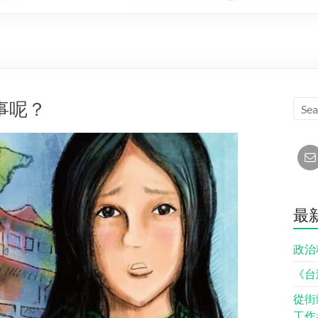
事呢？
最
政治
《台
從街
工作