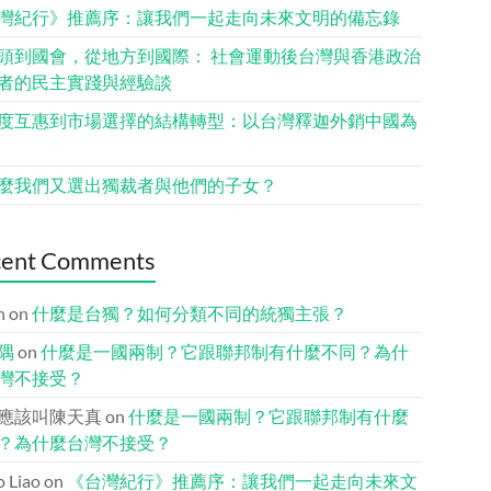
灣紀行》推薦序：讓我們一起走向未來文明的備忘錄
頭到國會，從地方到國際： 社會運動後台灣與香港政治
者的民主實踐與經驗談
度互惠到市場選擇的結構轉型：以台灣釋迦外銷中國為
麼我們又選出獨裁者與他們的子女？
cent Comments
n
on
什麼是台獨？如何分類不同的統獨主張？
隅
on
什麼是一國兩制？它跟聯邦制有什麼不同？為什
灣不接受？
應該叫陳天真
on
什麼是一國兩制？它跟聯邦制有什麼
？為什麼台灣不接受？
io Liao
on
《台灣紀行》推薦序：讓我們一起走向未來文