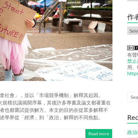
份
文
章
作
作
者
文
章
有聲
禁止改
用、
http
贏者全拿社會」，並以「市場競爭機制」解釋其起因。
的大規模抗議揭開序幕，其後許多專書及論文都著重在
者也都嘗試提供解方。本文的目的在從眾多解釋不
Rec
述學界從「經濟」到「政治」解釋的不同焦點。
政治
Read more