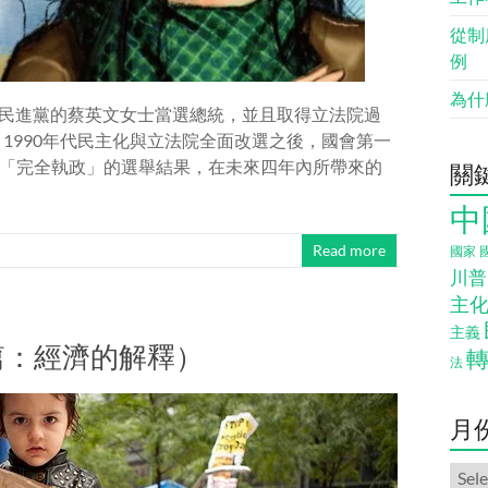
從制
例
為什
，由民進黨的蔡英文女士當選總統，並且取得立法院過
、1990年代民主化與立法院全面改選之後，國會第一
「完全執政」的選舉結果，在未來四年內所帶來的
關
中
Read more
國家
川普
主
主義
篇：經濟的解釋）
法
月
月