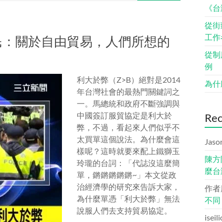
《台
從街
工作
民：關於自由貿易，人們所想的
從制
例
利大於弊（Z>B）絕對是2014
為什
年台灣社會的最熱門關鍵詞之
一。馬總統和政府不斷強調與
中國簽訂服貿協定是利大於
Re
弊，不過，看起來人們似乎不
太買單這個說法。為什麼會這
Jaso
樣呢？這時就要來配上鐵獅玉
陳方
玲瓏的台詞：「代誌沒這麼簡
麼台
單，鏘鏘鏘鏘鏘~」本文從政
治經濟學的研究來告訴大家，
作者
為什麼單憑「利大於弊」無法
不同
說服人們去支持貿易協定。
iseil