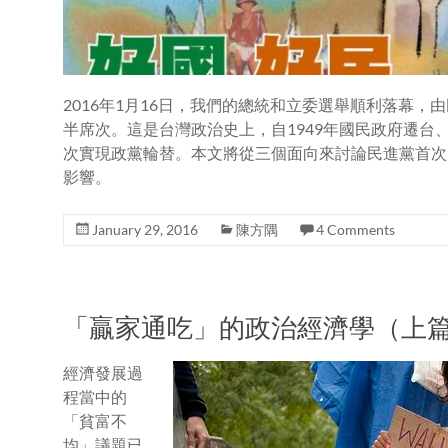
2016年1月16日，我們的總統和立委選舉順利落幕
半席次。這是台灣政治史上，自1949年國民政府遷台
次實現政黨輪替。本文將從三個面向來討論民進黨首次
影響。
January 29, 2016
陳方隅
4 Comments
「贏家通吃」的政治經濟學（上
經濟發展過
程當中的
「貧富不
均」議題已