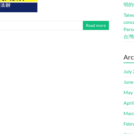
明的
Taiwa
conc
Read more
Pers
台灣
Arc
July
June
May 
Apri
Marc
Febr