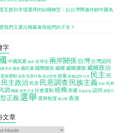
度互惠到市場選擇的結構轉型：以台灣釋迦外銷中國為
麼我們又選出獨裁者與他們的子女？
鍵字
國
兩岸關係
台灣
台灣認同
中國因素
全球化
健保
威權政治
威權
威權擴散
國際關係
國民黨
國會
國家安全
民主
民
政黨
憲政體制
投票行為
投票
政治哲學
政黨認同
日本
民意調查
民族主義
民主政治
化
民意
民粹
民粹
統獨
民調
認同
社會運動
美國
獨裁
調查方
研究方法
言論自由
選舉
轉型正義
香港
選舉制度
重分配
份文章