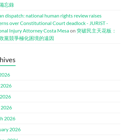
備忘錄
n dispatch: national human rights review raises
erns over Constitutional Court deadlock - JURIST -
onal Injury Attorney Costa Mesa
on
突破民主天花板：
政黨競爭極化困境的遠因
hives
 2026
 2026
2026
l 2026
h 2026
uary 2026