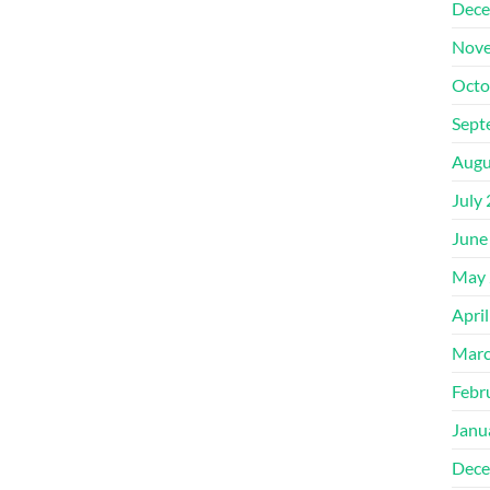
Dece
Nove
Octo
Sept
Augu
July
June
May 
Apri
Marc
Febr
Janu
Dece