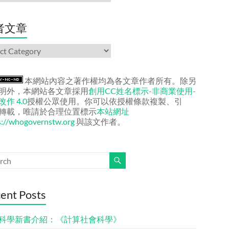
者文章
本網站內容之著作權均為各文章作者所有。除另
明外，本網站各文章採用
創用CC姓名標示-非商業使用-
作 4.0
授權公眾使用。你可以依授權條款複製、引
轉載，唯請於合理位置標示
本站網址
s://whogovernstw.org
與該文作者。
ent Posts
科學新書介紹：《計算社會科學》