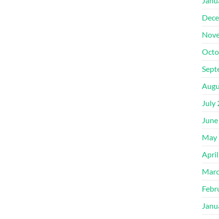
Janu
Dece
Nove
Octo
Sept
Augu
July
June
May 
Apri
Marc
Febr
Janu