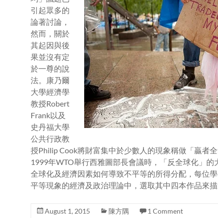
引起眾多的
論著討論，
然而，關於
其起因與後
果並沒有定
於一尊的說
法。康乃爾
大學經濟學
教授Robert
Frank以及
史丹福大學
公共行政教
授Philip Cook將財富集中於少數人的現象稱做「
1999年WTO舉行西雅圖部長會議時，「反全球化」
全球化及經濟因素如何導致不平等的所得分配，每位學
平等現象的經濟及政治理論中，選取其中四本作品來描
August 1, 2015
陳方隅
1 Comment