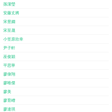
孫潔瑩
安藤丈將
宋昱嫺
宋至晟
小笠原欣幸
尹子軒
巫俊穎
平思寧
廖偉翔
廖唯傑
廖美
廖育嶒
廖達琪