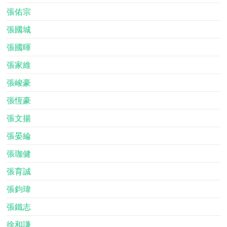
張佑宗
張國城
張國暉
張家維
張峻豪
張恆豪
張文揚
張晏綸
張珈健
張育誠
張鈞瑋
張鐵志
徐和謙