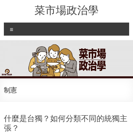
Skip
菜市場政治學
to
content
Menu
制憲
什麼是台獨？如何分類不同的統獨主
張？