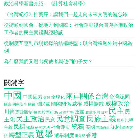
政治科學新書介紹：《計算社會科學》
《台灣紀行》推薦序：讓我們一起走向未來文明的備忘錄
從街頭到國會，從地方到國際： 社會運動後台灣與香港政治
工作者的民主實踐與經驗談
從制度互惠到市場選擇的結構轉型：以台灣釋迦外銷中國為
例
為什麼我們又選出獨裁者與他們的子女？
關鍵字
中國
兩岸關係
台灣
台灣認同
中國因素
全球化
健保
威權政治
威權
威權擴散
國際關係
國民黨
國會
國家
國家安全
民主
民
川普
政黨
憲政體制
投票行為
投票
政治哲學
政黨認同
日本
民意調查
民族主義
民主政治
主化
民意
民粹
民粹
統獨
民調
認同
社會運動
美國
主義
獨裁
調查方
研究方法
言論自由
選舉
轉型正義
香港
選舉制度
法
重分配