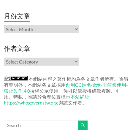
月份文章
月
份
文
章
作者文章
作
者
文
章
本網站內容之著作權均為各文章作者所有。除另
有聲明外，本網站各文章採用
創用CC姓名標示-非商業使用-
禁止改作 4.0
授權公眾使用。你可以依授權條款複製、引
用、轉載，唯請於合理位置標示
本站網址
https://whogovernstw.org
與該文作者。