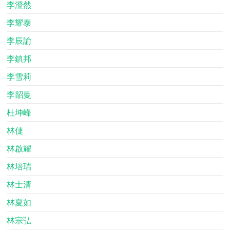
李澄然
李耀泰
李辰諭
李鎮邦
李雪莉
李韶曼
杜坤峰
林倢
林啟耀
林培瑞
林士清
林夏如
林宗弘