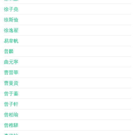
徐子堯
徐斯儉
徐逸翟
易韋帆
普麟
曲元寧
曹晉華
曹曼資
曾于蓁
曾子軒
曾柏瑜
曾稚驊