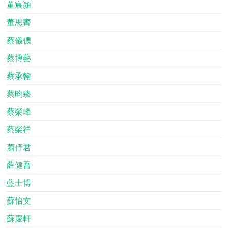
董宸潁
董思齊
蔡儀儂
蔡博藝
蔡承翰
蔡昀臻
蔡榮峰
蔡榮祥
蕭伃君
薛健吾
藍士博
蘇怡文
蘇慶軒