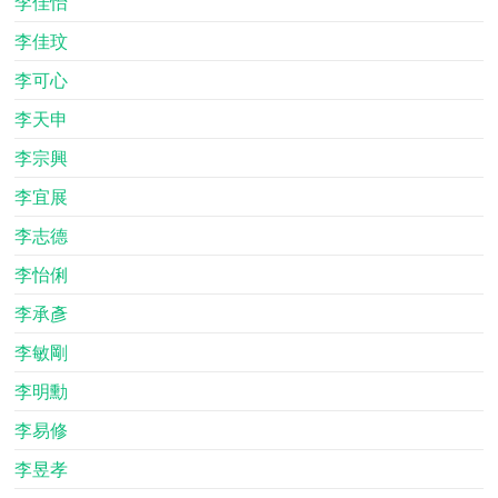
李佳怡
李佳玟
李可心
李天申
李宗興
李宜展
李志德
李怡俐
李承彥
李敏剛
李明勳
李易修
李昱孝