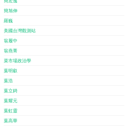
簡宏逸
簡旭伸
羅巍
美國台灣觀測站
翁履中
翁燕菁
菜市場政治學
葉明叡
葉浩
葉立錡
葉耀元
葉虹靈
葉高華