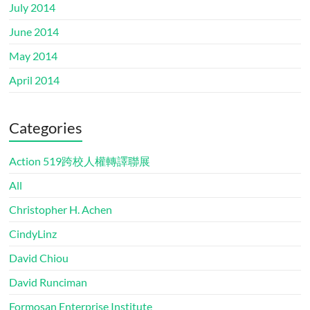
July 2014
June 2014
May 2014
April 2014
Categories
Action 519跨校人權轉譯聯展
All
Christopher H. Achen
CindyLinz
David Chiou
David Runciman
Formosan Enterprise Institute