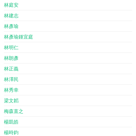
林庭安
林建志
林彥瑜
林彥瑜鍾宜庭
林明仁
林朗彥
林正義
林澤民
林秀幸
梁文韜
梅森直之
楊凱皓
楊時鈞