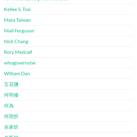
Kellee S. Tsai
Mata Taiwan
Niall Ferguson
Nick Chang
Rory Medcalf
whogovernstw
William Dan
五花鹽
何明修
何為
何雨忻
余家炘