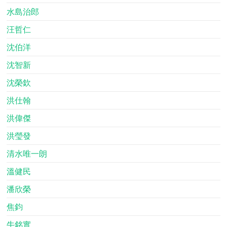
水島治郎
汪哲仁
沈伯洋
沈智新
沈榮欽
洪仕翰
洪偉傑
洪瑩發
清水唯一朗
溫健民
潘欣榮
焦鈞
牛銘實