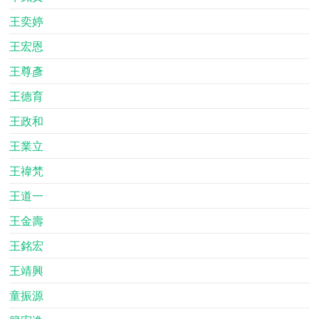
王奕婷
王宏恩
王尊彥
王德育
王政和
王業立
王禕梵
王道一
王金壽
王銘宏
王靖興
童振源