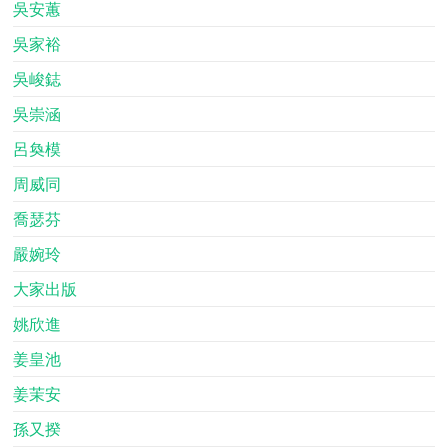
吳安蕙
吳家裕
吳峻鋕
吳崇涵
呂奐模
周威同
喬瑟芬
嚴婉玲
大家出版
姚欣進
姜皇池
姜茉安
孫又揆