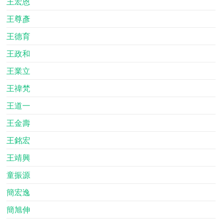
王宏恩
王尊彥
王德育
王政和
王業立
王禕梵
王道一
王金壽
王銘宏
王靖興
童振源
簡宏逸
簡旭伸