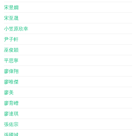
宋昱嫺
宋至晟
小笠原欣幸
尹子軒
巫俊穎
平思寧
廖偉翔
廖唯傑
廖美
廖育嶒
廖達琪
張佑宗
張國城