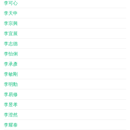
李可心
李天申
李宗興
李宜展
李志德
李怡俐
李承彥
李敏剛
李明勳
李易修
李昱孝
李澄然
李耀泰