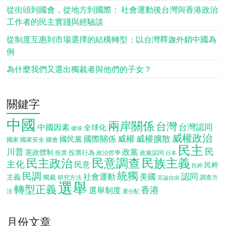
從街頭到國會，從地方到國際： 社會運動後台灣與香港政治
工作者的民主實踐與經驗談
從制度互惠到市場選擇的結構轉型：以台灣釋迦外銷中國為
例
為什麼我們又選出獨裁者與他們的子女？
關鍵字
中國
兩岸關係
台灣
台灣認同
中國因素
全球化
健保
威權政治
威權
威權擴散
國際關係
國民黨
國會
國家
國家安全
民主
民
川普
政黨
憲政體制
投票行為
投票
政治哲學
政黨認同
日本
民意調查
民族主義
民主政治
主化
民意
民粹
民粹
統獨
民調
認同
社會運動
美國
主義
獨裁
調查方
研究方法
言論自由
選舉
轉型正義
香港
選舉制度
法
重分配
月份文章