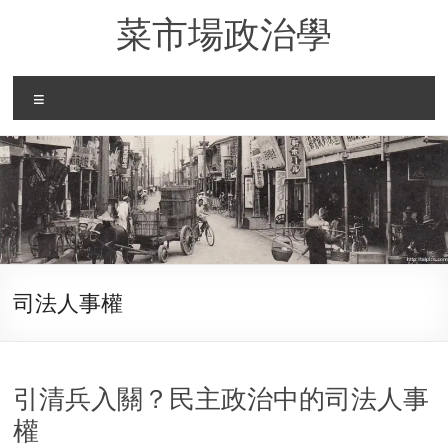
Skip
菜市場政治學
to
content
Menu
司法人事權
引清兵入關？民主政治中的司法人事
權