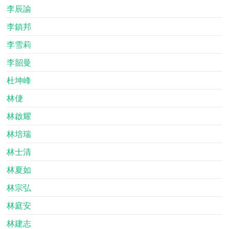
李辰諭
李鎮邦
李雪莉
李韶曼
杜坤峰
林倢
林啟耀
林培瑞
林士清
林夏如
林宗弘
林庭安
林建志