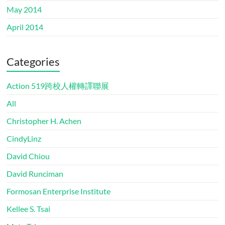
May 2014
April 2014
Categories
Action 519跨校人權轉譯聯展
All
Christopher H. Achen
CindyLinz
David Chiou
David Runciman
Formosan Enterprise Institute
Kellee S. Tsai