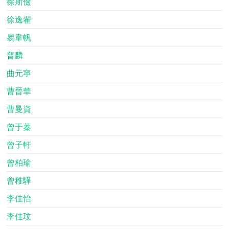
徐斯儉
徐逸翟
易韋帆
普麟
曲元寧
曹晉華
曹曼資
曾于蓁
曾子軒
曾柏瑜
曾稚驊
李佳怡
李佳玟