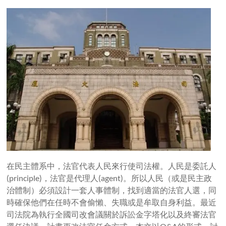
在民主體系中，法官代表人民來行使司法權。人民是委託人
(principle)，法官是代理人(agent)。所以人民（或是民主政
治體制）必須設計一套人事體制，找到適當的法官人選，同
時確保他們在任時不會偷懶、失職或是牟取自身利益。最近
司法院為執行全國司改會議關於訴訟金字塔化以及終審法官