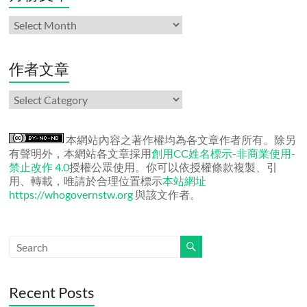
月
份
文
章
作者文章
作
者
文
章
本網站內容之著作權均為各文章作者所有。除另
有聲明外，本網站各文章採用
創用CC姓名標示-非商業使用-
禁止改作 4.0
授權公眾使用。你可以依授權條款複製、引
用、轉載，唯請於合理位置標示
本站網址
https://whogovernstw.org
與該文作者。
Recent Posts