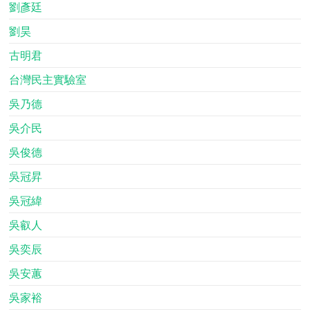
劉彥廷
劉昊
古明君
台灣民主實驗室
吳乃德
吳介民
吳俊德
吳冠昇
吳冠緯
吳叡人
吳奕辰
吳安蕙
吳家裕