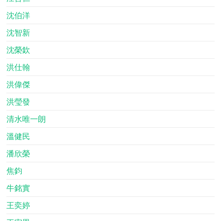
沈伯洋
沈智新
沈榮欽
洪仕翰
洪偉傑
洪瑩發
清水唯一朗
溫健民
潘欣榮
焦鈞
牛銘實
王奕婷