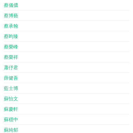
蔡儀儂
蔡博藝
蔡承翰
蔡昀臻
蔡榮峰
蔡榮祥
蕭伃君
薛健吾
藍士博
蘇怡文
蘇慶軒
蘇穩中
蘇純郁