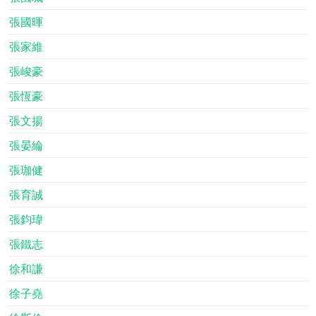
張國暉
張家維
張峻豪
張恆豪
張文揚
張晏綸
張珈健
張育誠
張鈞瑋
張鐵志
徐和謙
徐子堯