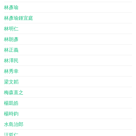
林彥瑜
林彥瑜鍾宜庭
林明仁
林朗彥
林正義
林澤民
林秀幸
梁文韜
梅森直之
楊凱皓
楊時鈞
水島治郎
汪哲仁