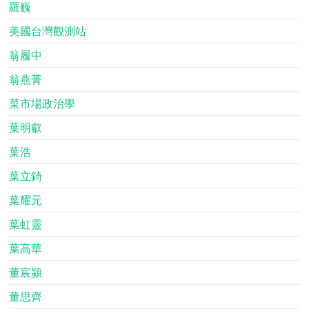
羅巍
美國台灣觀測站
翁履中
翁燕菁
菜市場政治學
葉明叡
葉浩
葉立錡
葉耀元
葉虹靈
葉高華
董宸潁
董思齊