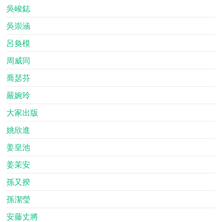
吳峻鋕
吳崇涵
呂奐模
周威同
喬瑟芬
嚴婉玲
大家出版
姚欣進
姜皇池
姜茉安
孫又揆
孫潔瑩
安藤丈將