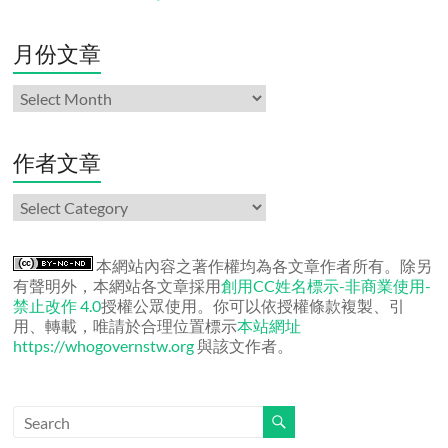
月份文章
月
份
文
章
作者文章
作
者
文
章
本網站內容之著作權均為各文章作者所有。除另
有聲明外，本網站各文章採用
創用CC姓名標示-非商業使用-
禁止改作 4.0
授權公眾使用。你可以依授權條款複製、引
用、轉載，唯請於合理位置標示
本站網址
https://whogovernstw.org
與該文作者。