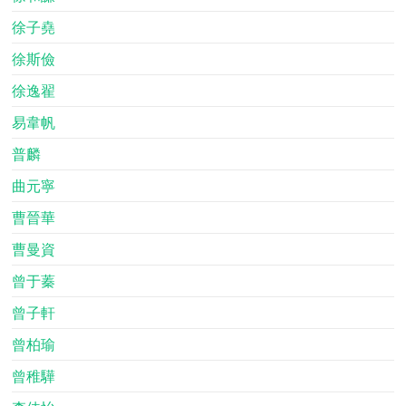
徐子堯
徐斯儉
徐逸翟
易韋帆
普麟
曲元寧
曹晉華
曹曼資
曾于蓁
曾子軒
曾柏瑜
曾稚驊