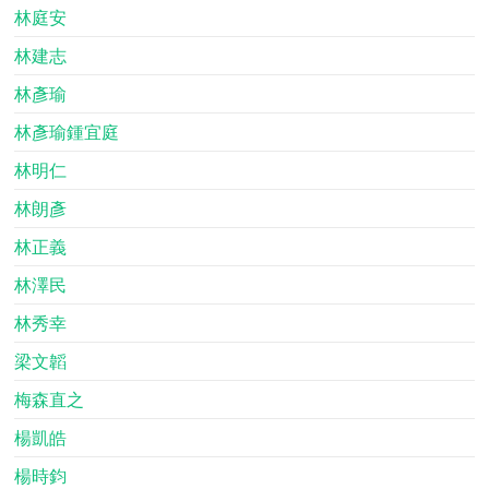
林庭安
林建志
林彥瑜
林彥瑜鍾宜庭
林明仁
林朗彥
林正義
林澤民
林秀幸
梁文韜
梅森直之
楊凱皓
楊時鈞