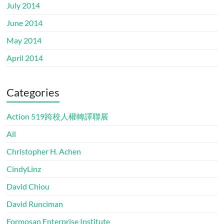
July 2014
June 2014
May 2014
April 2014
Categories
Action 519跨校人權轉譯聯展
All
Christopher H. Achen
CindyLinz
David Chiou
David Runciman
Formosan Enterprise Institute