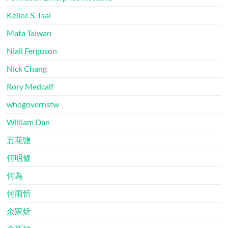
Kellee S. Tsai
Mata Taiwan
Niall Ferguson
Nick Chang
Rory Medcalf
whogovernstw
William Dan
五花鹽
何明修
何為
何雨忻
余家炘