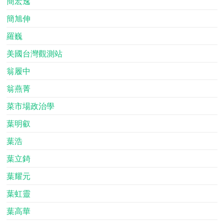
簡宏逸
簡旭伸
羅巍
美國台灣觀測站
翁履中
翁燕菁
菜市場政治學
葉明叡
葉浩
葉立錡
葉耀元
葉虹靈
葉高華