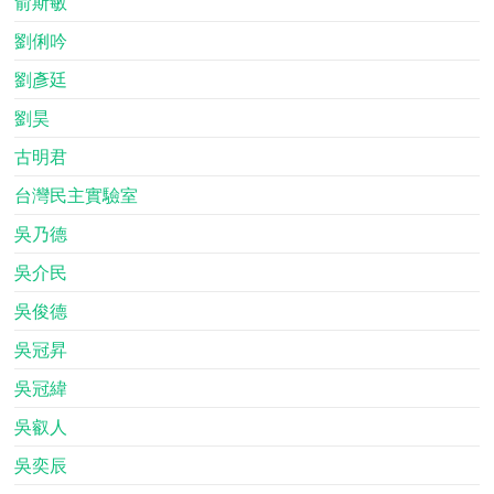
俞斯敏
劉俐吟
劉彥廷
劉昊
古明君
台灣民主實驗室
吳乃德
吳介民
吳俊德
吳冠昇
吳冠緯
吳叡人
吳奕辰