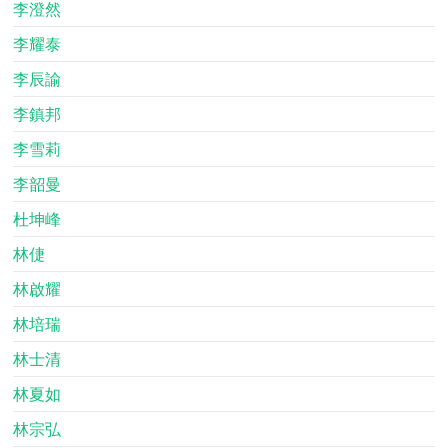
李澄然
李耀泰
李辰諭
李鎮邦
李雪莉
李韶曼
杜坤峰
林倢
林啟耀
林培瑞
林士清
林夏如
林宗弘