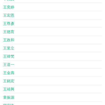
王奕婷
王宏恩
王尊彥
王德育
王政和
王業立
王禕梵
王道一
王金壽
王銘宏
王靖興
童振源