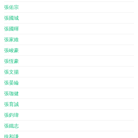
張佑宗
張國城
張國暉
張家維
張峻豪
張恆豪
張文揚
張晏綸
張珈健
張育誠
張鈞瑋
張鐵志
徐和謙