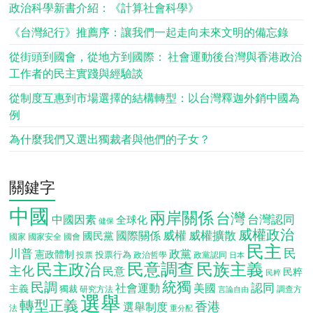
政治科學新書介紹：《計算社會科學》
《台灣紀行》推薦序：讓我們一起走向未來文明的備忘錄
從街頭到國會，從地方到國際： 社會運動後台灣與香港政治
工作者的民主實踐與經驗談
從制度互惠到市場選擇的結構轉型：以台灣釋迦外銷中國為
例
為什麼我們又選出獨裁者與他們的子女？
關鍵字
中國
兩岸關係
台灣
台灣認同
中國因素
全球化
健保
威權政治
威權
威權擴散
國際關係
國民黨
國會
國家
國家安全
民主
民
川普
政黨
憲政體制
投票行為
投票
政治哲學
政黨認同
日本
民意調查
民族主義
民主政治
主化
民意
民粹
民粹
統獨
民調
認同
社會運動
美國
主義
獨裁
調查方
研究方法
言論自由
選舉
轉型正義
香港
選舉制度
法
重分配