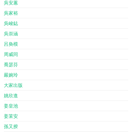
吳安蕙
吳家裕
吳峻鋕
吳崇涵
呂奐模
周威同
喬瑟芬
嚴婉玲
大家出版
姚欣進
姜皇池
姜茉安
孫又揆