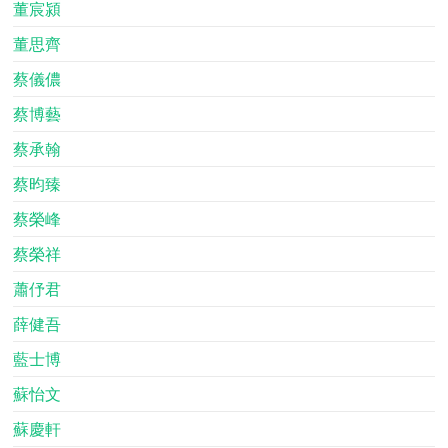
董宸潁
董思齊
蔡儀儂
蔡博藝
蔡承翰
蔡昀臻
蔡榮峰
蔡榮祥
蕭伃君
薛健吾
藍士博
蘇怡文
蘇慶軒