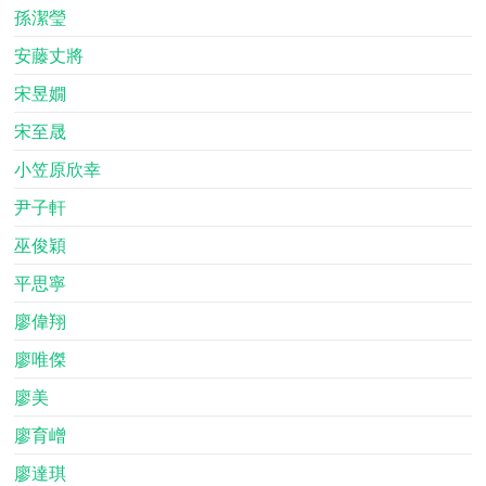
孫潔瑩
安藤丈將
宋昱嫺
宋至晟
小笠原欣幸
尹子軒
巫俊穎
平思寧
廖偉翔
廖唯傑
廖美
廖育嶒
廖達琪