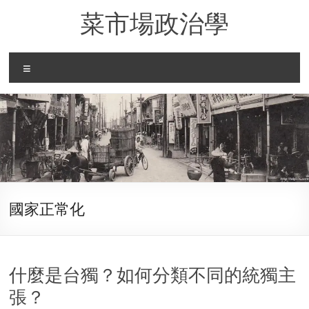
Skip
菜市場政治學
to
content
Menu
國家正常化
什麼是台獨？如何分類不同的統獨主
張？