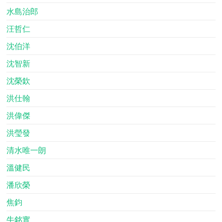
水島治郎
汪哲仁
沈伯洋
沈智新
沈榮欽
洪仕翰
洪偉傑
洪瑩發
清水唯一朗
溫健民
潘欣榮
焦鈞
牛銘實