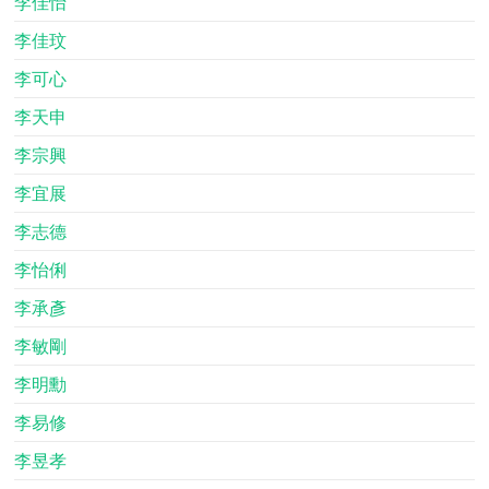
李佳怡
李佳玟
李可心
李天申
李宗興
李宜展
李志德
李怡俐
李承彥
李敏剛
李明勳
李易修
李昱孝