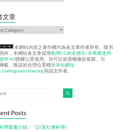
者文章
本網站內容之著作權均為各文章作者所有。除另
明外，本網站各文章採用
創用CC姓名標示-非商業使用-
作 4.0
授權公眾使用。你可以依授權條款複製、引
轉載，唯請於合理位置標示
本站網址
s://whogovernstw.org
與該文作者。
ent Posts
科學新書介紹：《計算社會科學》