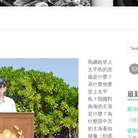
馬總統登上
太平島的意
義是什麼？
為什麼他要
登上太平
最
島？我國對
南海的主張
政治
是什麼？為
《台
什麼跟中共
的主張看似
從街
很像（到底
工作