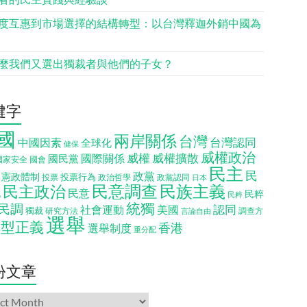
度互惠到市場選擇的結構轉型：以台灣釋迦外銷中國為
麼我們又選出獨裁者與他們的子女？
鍵字
國
兩岸關係
台灣
台灣認同
中國因素
全球化
健保
威權政治
威權
威權擴散
國際關係
國民黨
國會
國家安全
民主
民
政黨
憲政體制
投票行為
投票
政治哲學
政黨認同
日本
民意調查
民族主義
民主政治
化
民意
民粹
民粹
統獨
民調
認同
社會運動
美國
獨裁
調查方
研究方法
言論自由
選舉
轉型正義
香港
選舉制度
重分配
份文章