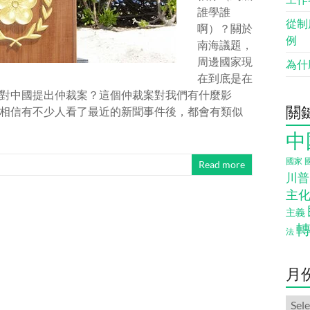
誰學誰
從制
啊）？關於
例
南海議題，
周邊國家現
為什
在到底是在
對中國提出仲裁案？這個仲裁案對我們有什麼影
關
相信有不少人看了最近的新聞事件後，都會有類似
中
國家
Read more
川普
主
主義
法
月
月