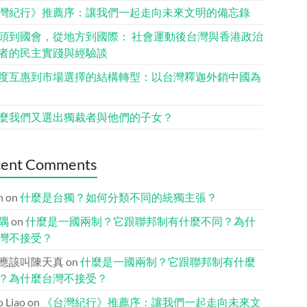
灣紀行》推薦序：讓我們一起走向未來文明的備忘錄
頭到國會，從地方到國際： 社會運動後台灣與香港政治
者的民主實踐與經驗談
度互惠到市場選擇的結構轉型：以台灣釋迦外銷中國為
麼我們又選出獨裁者與他們的子女？
cent Comments
n
on
什麼是台獨？如何分類不同的統獨主張？
隅
on
什麼是一國兩制？它跟聯邦制有什麼不同？為什
灣不接受？
應該叫陳天真
on
什麼是一國兩制？它跟聯邦制有什麼
？為什麼台灣不接受？
io Liao
on
《台灣紀行》推薦序：讓我們一起走向未來文