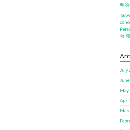
明的
Taiwa
conc
Pers
台灣
Arc
July
June
May 
Apri
Marc
Febr