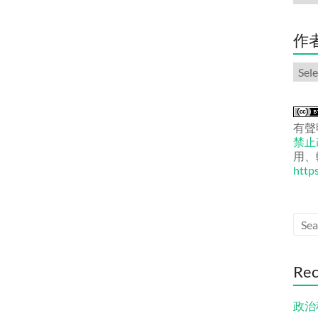
份
文
章
作
作
者
文
章
有聲
禁止改
用、
http
Rec
政治