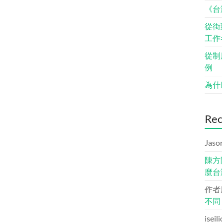
《台
從街
工作
從制
例
為什
Re
Jaso
陳方
麼台
作者
不同
iseil