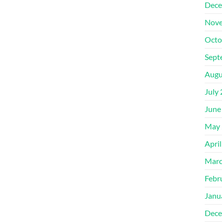
Dece
Nove
Octo
Sept
Augu
July
June
May 
Apri
Marc
Febr
Janu
Dece