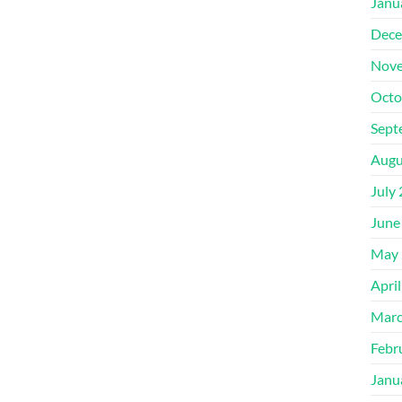
Janu
Dece
Nove
Octo
Sept
Augu
July
June
May 
Apri
Marc
Febr
Janu