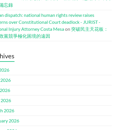
備忘錄
n dispatch: national human rights review raises
erns over Constitutional Court deadlock - JURIST -
onal Injury Attorney Costa Mesa
on
突破民主天花板：
政黨競爭極化困境的遠因
hives
 2026
 2026
2026
l 2026
h 2026
uary 2026