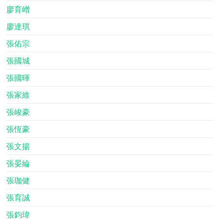
廖育嶒
廖達琪
張佑宗
張國城
張國暉
張家維
張峻豪
張恆豪
張文揚
張晏綸
張珈健
張育誠
張鈞瑋