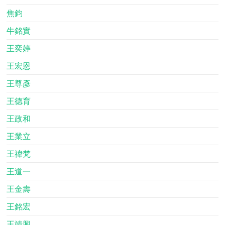
焦鈞
牛銘實
王奕婷
王宏恩
王尊彥
王德育
王政和
王業立
王禕梵
王道一
王金壽
王銘宏
王靖興