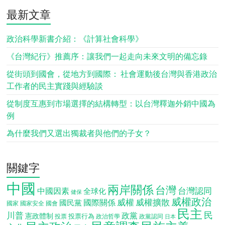
最新文章
政治科學新書介紹：《計算社會科學》
《台灣紀行》推薦序：讓我們一起走向未來文明的備忘錄
從街頭到國會，從地方到國際： 社會運動後台灣與香港政治
工作者的民主實踐與經驗談
從制度互惠到市場選擇的結構轉型：以台灣釋迦外銷中國為
例
為什麼我們又選出獨裁者與他們的子女？
關鍵字
中國
兩岸關係
台灣
台灣認同
中國因素
全球化
健保
威權政治
威權
威權擴散
國際關係
國民黨
國會
國家
國家安全
民主
民
川普
政黨
憲政體制
投票行為
投票
政治哲學
政黨認同
日本