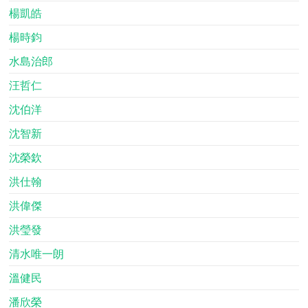
楊凱皓
楊時鈞
水島治郎
汪哲仁
沈伯洋
沈智新
沈榮欽
洪仕翰
洪偉傑
洪瑩發
清水唯一朗
溫健民
潘欣榮