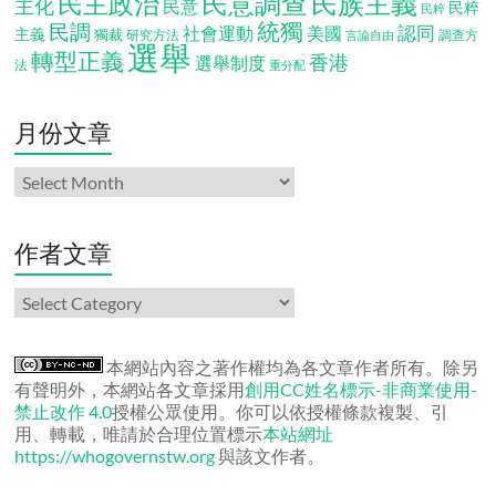
民意調查
民族主義
民主政治
主化
民意
民粹
民粹
統獨
民調
認同
社會運動
美國
主義
獨裁
調查方
研究方法
言論自由
選舉
轉型正義
香港
選舉制度
法
重分配
月份文章
月
份
文
章
作者文章
作
者
文
章
本網站內容之著作權均為各文章作者所有。除另
有聲明外，本網站各文章採用
創用CC姓名標示-非商業使用-
禁止改作 4.0
授權公眾使用。你可以依授權條款複製、引
用、轉載，唯請於合理位置標示
本站網址
https://whogovernstw.org
與該文作者。