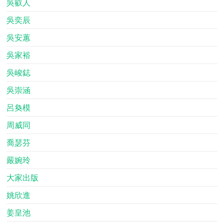
吳叡人
吳奕辰
吳安蕙
吳家裕
吳峻鋕
吳崇涵
呂奐模
周威同
喬瑟芬
嚴婉玲
大家出版
姚欣進
姜皇池