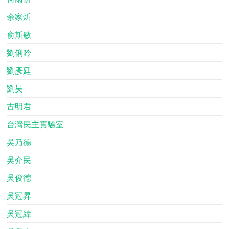
余家炘
俞斯敏
劉俐吟
劉彥廷
劉昊
古明君
台灣民主實驗室
吳乃德
吳介民
吳俊德
吳冠昇
吳冠緯