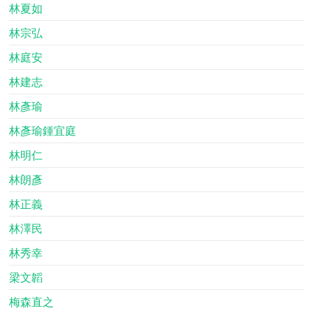
林夏如
林宗弘
林庭安
林建志
林彥瑜
林彥瑜鍾宜庭
林明仁
林朗彥
林正義
林澤民
林秀幸
梁文韜
梅森直之