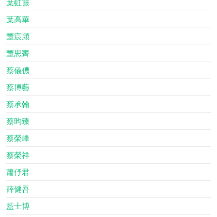
葉虹靈
葉高華
董宸潁
董思齊
蔡儀儂
蔡博藝
蔡承翰
蔡昀臻
蔡榮峰
蔡榮祥
蕭伃君
薛健吾
藍士博