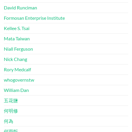
David Runciman
Formosan Enterprise Institute
Kellee S. Tsai
Mata Taiwan
Niall Ferguson
Nick Chang
Rory Medcalf
whogovernstw
William Dan
五花鹽
何明修
何為
何雨忻