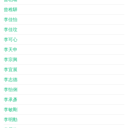
曾稚驊
李佳怡
李佳玟
李可心
李天申
李宗興
李宜展
李志德
李怡俐
李承彥
李敏剛
李明勳