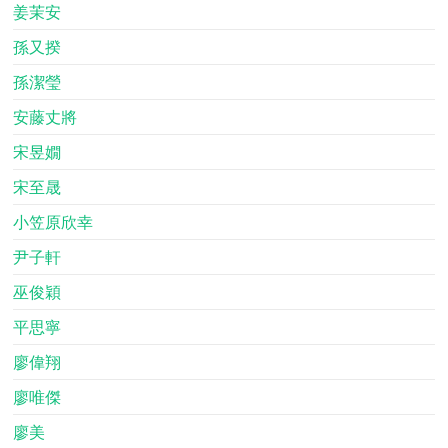
姜茉安
孫又揆
孫潔瑩
安藤丈將
宋昱嫺
宋至晟
小笠原欣幸
尹子軒
巫俊穎
平思寧
廖偉翔
廖唯傑
廖美