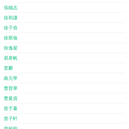
張鐵志
徐和謙
徐子堯
徐斯儉
徐逸翟
易韋帆
普麟
曲元寧
曹晉華
曹曼資
曾于蓁
曾子軒
曾柏瑜