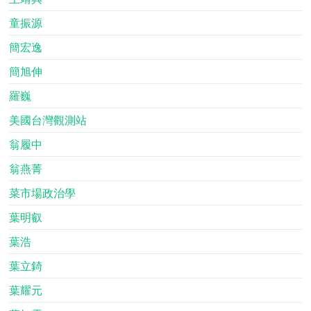
童振源
簡宏逸
簡旭伸
羅巍
美國台灣觀測站
翁履中
翁燕菁
菜市場政治學
葉明叡
葉浩
葉立錡
葉耀元