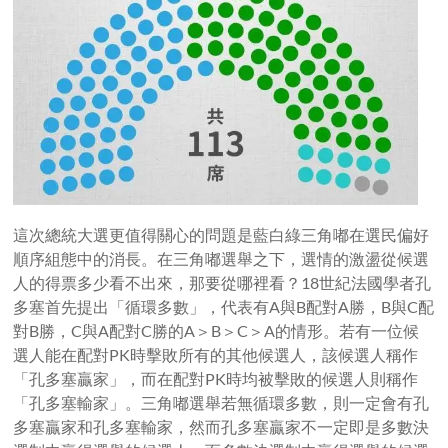
這次總統大選更值得關心的問題是藍白綠三角嘟在選民偏好
順序組態中的消長。在三角嘟選舉之下，選情的激盪從候選
人的得票多少看不出來，那要從哪裡看？18世紀法國學者孔
多塞首先提出「循環多數」，代表有A與B配對A勝，B與C配
對B勝，C與A配對C勝的A＞B＞C＞A的情形。若有一位候
選人能在配對PK時擊敗所有的其他候選人，該候選人稱作
「孔多塞贏家」，而在配對PK時均被擊敗的候選人則稱作
「孔多塞輸家」。三角嘟選舉若無循環多數，則一定會有孔
多塞贏家和孔多塞輸家，然而孔多塞贏家不一定即是多數決