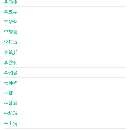
李易修
李昱孝
李澄然
李耀泰
李辰諭
李鎮邦
李雪莉
李韶曼
杜坤峰
林倢
林啟耀
林培瑞
林士清