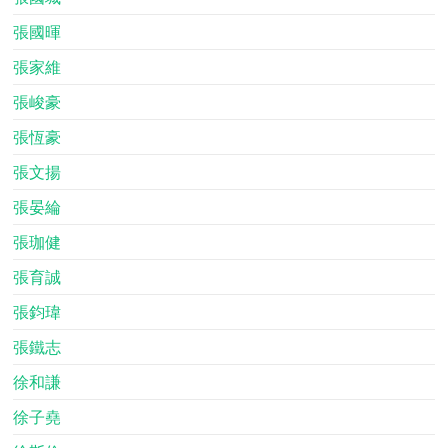
張國暉
張家維
張峻豪
張恆豪
張文揚
張晏綸
張珈健
張育誠
張鈞瑋
張鐵志
徐和謙
徐子堯