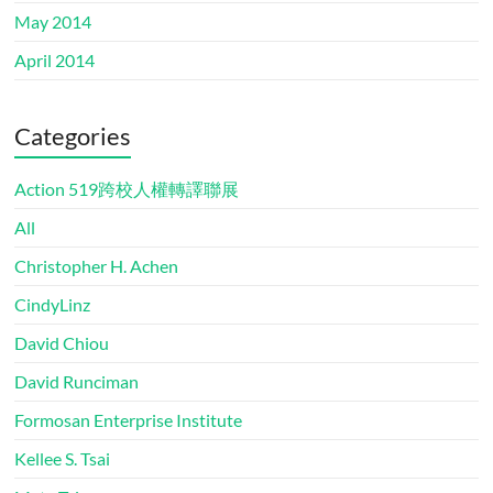
May 2014
April 2014
Categories
Action 519跨校人權轉譯聯展
All
Christopher H. Achen
CindyLinz
David Chiou
David Runciman
Formosan Enterprise Institute
Kellee S. Tsai