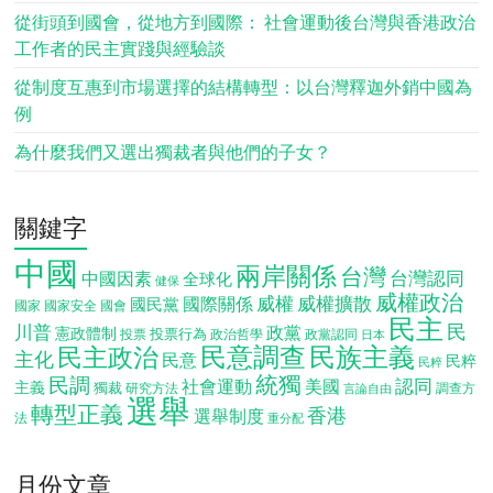
從街頭到國會，從地方到國際： 社會運動後台灣與香港政治
工作者的民主實踐與經驗談
從制度互惠到市場選擇的結構轉型：以台灣釋迦外銷中國為
例
為什麼我們又選出獨裁者與他們的子女？
關鍵字
中國
兩岸關係
台灣
台灣認同
中國因素
全球化
健保
威權政治
威權
威權擴散
國際關係
國民黨
國會
國家
國家安全
民主
民
川普
政黨
憲政體制
投票行為
投票
政治哲學
政黨認同
日本
民意調查
民族主義
民主政治
主化
民意
民粹
民粹
統獨
民調
認同
社會運動
美國
主義
獨裁
調查方
研究方法
言論自由
選舉
轉型正義
香港
選舉制度
法
重分配
月份文章