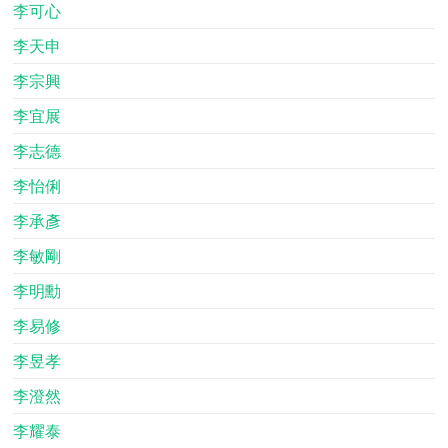
李可心
李天申
李宗興
李宜展
李志德
李怡俐
李承彥
李敏剛
李明勳
李易修
李昱孝
李澄然
李耀泰