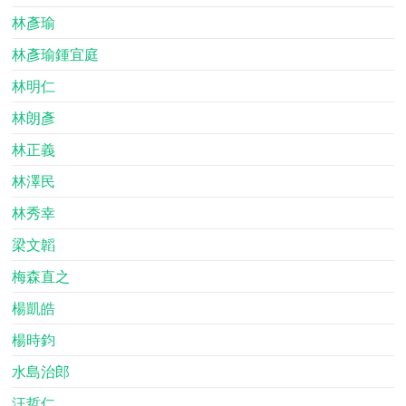
林彥瑜
林彥瑜鍾宜庭
林明仁
林朗彥
林正義
林澤民
林秀幸
梁文韜
梅森直之
楊凱皓
楊時鈞
水島治郎
汪哲仁