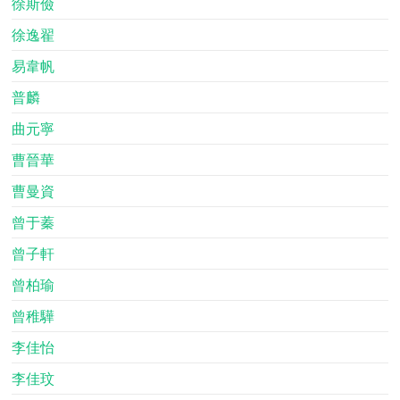
徐斯儉
徐逸翟
易韋帆
普麟
曲元寧
曹晉華
曹曼資
曾于蓁
曾子軒
曾柏瑜
曾稚驊
李佳怡
李佳玟