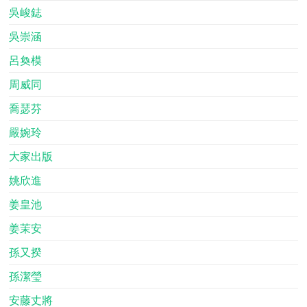
吳峻鋕
吳崇涵
呂奐模
周威同
喬瑟芬
嚴婉玲
大家出版
姚欣進
姜皇池
姜茉安
孫又揆
孫潔瑩
安藤丈將