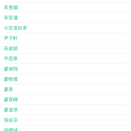
宋昱嫺
宋至晟
小笠原欣幸
尹子軒
巫俊穎
平思寧
廖偉翔
廖唯傑
廖美
廖育嶒
廖達琪
張佑宗
張國城