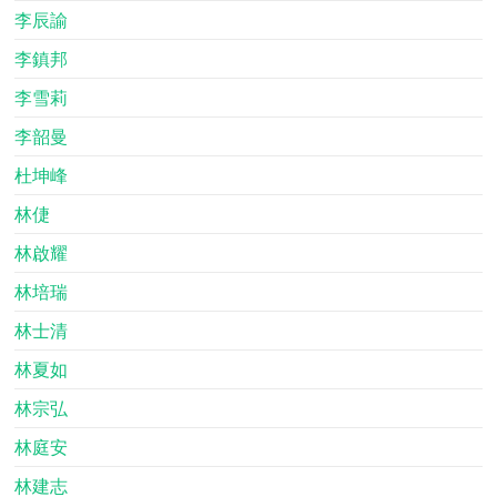
李辰諭
李鎮邦
李雪莉
李韶曼
杜坤峰
林倢
林啟耀
林培瑞
林士清
林夏如
林宗弘
林庭安
林建志