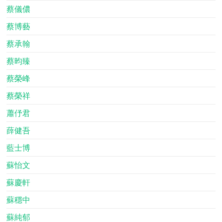
蔡儀儂
蔡博藝
蔡承翰
蔡昀臻
蔡榮峰
蔡榮祥
蕭伃君
薛健吾
藍士博
蘇怡文
蘇慶軒
蘇穩中
蘇純郁