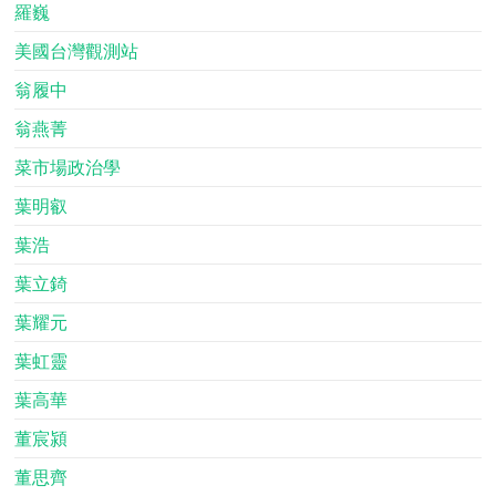
羅巍
美國台灣觀測站
翁履中
翁燕菁
菜市場政治學
葉明叡
葉浩
葉立錡
葉耀元
葉虹靈
葉高華
董宸潁
董思齊