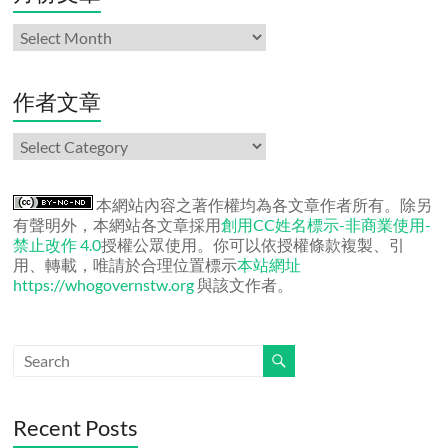
月
份
文
章
作者文章
作
者
文
章
本網站內容之著作權均為各文章作者所有。除另
有聲明外，本網站各文章採用
創用CC姓名標示-非商業使用-
禁止改作 4.0
授權公眾使用。你可以依授權條款複製、引
用、轉載，唯請於合理位置標示
本站網址
https://whogovernstw.org
與該文作者。
Recent Posts