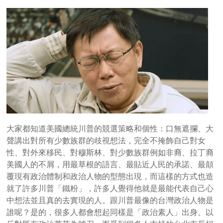
大家都知道美國總統川普的競選策略和個性：口無遮攔、大
聲講出對所有少數族群的歧視想法，完全不掩飾自己對女
性、對外來移民、對穆斯林、對少數族群例如非裔、拉丁裔
美國人的不屑，用最草根的語言、最貼近人民的承諾、最顛
覆現有政治體制和政治人物的型態出現，而這樣的方式也造
就了許多川普「鐵粉」，許多人覺得他就是最能代表自己心
中想法並且真的去實現的人。跟川普最像的台灣政治人物是
誰呢？是的，很多人都會想起同樣是「政治素人」出身、以