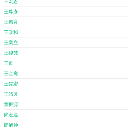
王宏恩
王尊彥
王德育
王政和
王業立
王禕梵
王道一
王金壽
王銘宏
王靖興
童振源
簡宏逸
簡旭伸