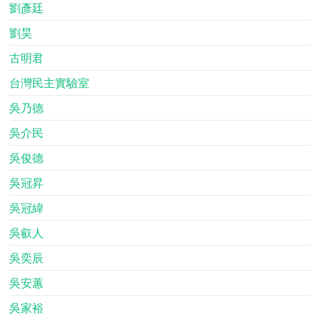
劉彥廷
劉昊
古明君
台灣民主實驗室
吳乃德
吳介民
吳俊德
吳冠昇
吳冠緯
吳叡人
吳奕辰
吳安蕙
吳家裕