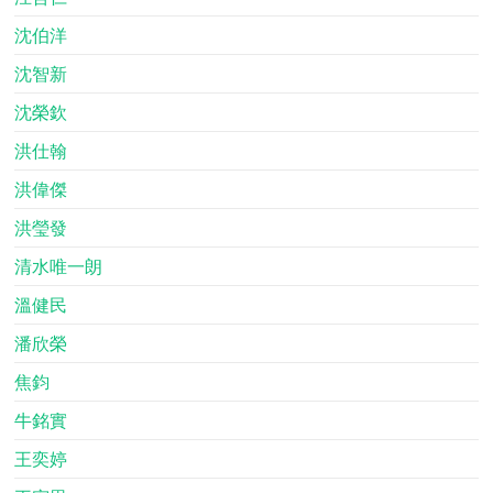
沈伯洋
沈智新
沈榮欽
洪仕翰
洪偉傑
洪瑩發
清水唯一朗
溫健民
潘欣榮
焦鈞
牛銘實
王奕婷