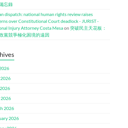
備忘錄
n dispatch: national human rights review raises
erns over Constitutional Court deadlock - JURIST -
onal Injury Attorney Costa Mesa
on
突破民主天花板：
政黨競爭極化困境的遠因
hives
 2026
 2026
2026
l 2026
h 2026
uary 2026