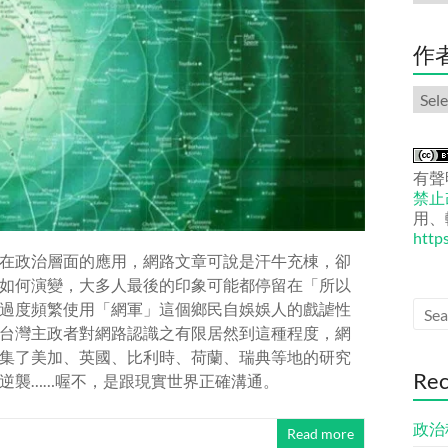
份
文
章
作
作
者
文
章
有聲
禁止改
用、
http
在政治層面的應用，網路文章可說是汗牛充棟，卻
如何演變，大多人最後的印象可能都停留在「所以
過度頻繁使用「網軍」這個鄉民自娛娛人的戲謔性
台灣主政者對網路認識之有限居然到這種程度，網
集了美加、英國、比利時、荷蘭、瑞典等地的研究
Rec
逆襲……喔不，是跟現實世界正確溝通。
政治
Read more