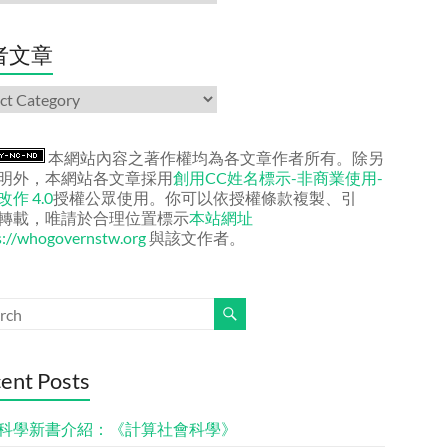
者文章
本網站內容之著作權均為各文章作者所有。除另
明外，本網站各文章採用
創用CC姓名標示-非商業使用-
作 4.0
授權公眾使用。你可以依授權條款複製、引
轉載，唯請於合理位置標示
本站網址
s://whogovernstw.org
與該文作者。
ent Posts
科學新書介紹：《計算社會科學》