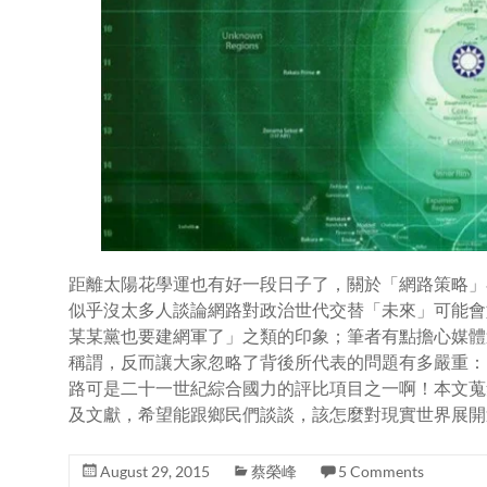
距離太陽花學運也有好一段日子了，關於「網路策略」
似乎沒太多人談論網路對政治世代交替「未來」可能會
某某黨也要建網軍了」之類的印象；筆者有點擔心媒體
稱謂，反而讓大家忽略了背後所代表的問題有多嚴重：
路可是二十一世紀綜合國力的評比項目之一啊！本文蒐
及文獻，希望能跟鄉民們談談，該怎麼對現實世界展開
August 29, 2015
蔡榮峰
5 Comments