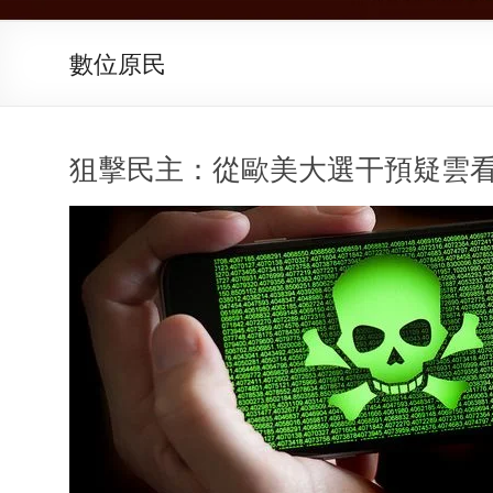
數位原民
狙擊民主：從歐美大選干預疑雲