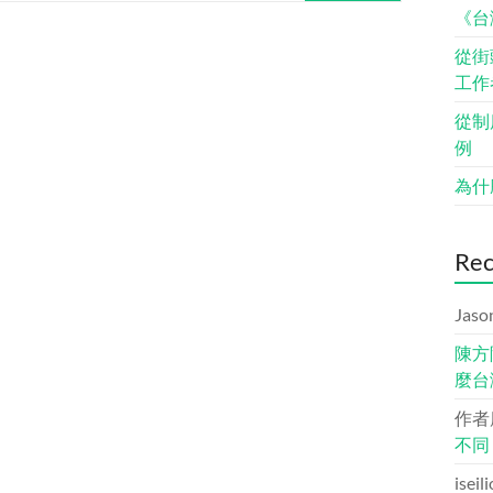
《台
從街
工作
從制
例
為什
Re
Jaso
陳方
麼台
作者
不同
iseil