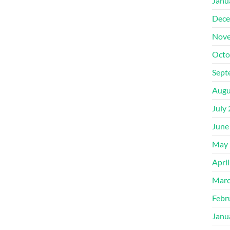
Janu
Dece
Nove
Octo
Sept
Augu
July
June
May 
Apri
Marc
Febr
Janu