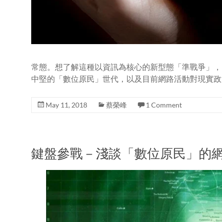
常態。想了解這種以資訊為核心的新型態「準戰爭」，
中堅的「數位原民」世代，以及目前網路活動對現實政
May 11, 2018
蔡榮峰
1 Comment
鍵盤參戰－淺談「數位原民」的