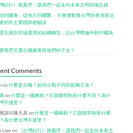
灣紀行》推薦序：讓我們一起走向未來文明的備忘錄
頭到國會，從地方到國際： 社會運動後台灣與香港政治
者的民主實踐與經驗談
度互惠到市場選擇的結構轉型：以台灣釋迦外銷中國為
麼我們又選出獨裁者與他們的子女？
cent Comments
n
on
什麼是台獨？如何分類不同的統獨主張？
隅
on
什麼是一國兩制？它跟聯邦制有什麼不同？為什
灣不接受？
應該叫陳天真
on
什麼是一國兩制？它跟聯邦制有什麼
？為什麼台灣不接受？
io Liao
on
《台灣紀行》推薦序：讓我們一起走向未來文