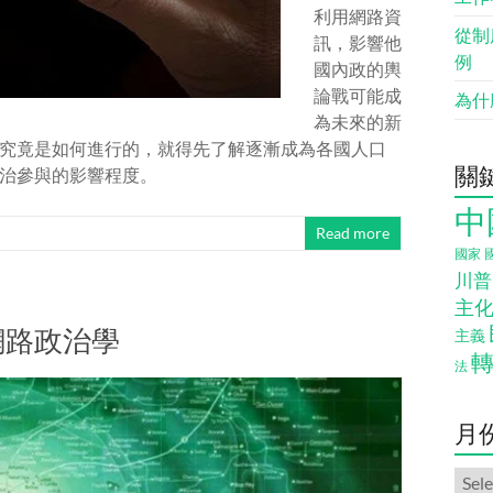
利用網路資
從制
訊，影響他
例
國內政的輿
論戰可能成
為什
為未來的新
究竟是如何進行的，就得先了解逐漸成為各國人口
關
治參與的影響程度。
中
Read more
國家
川普
主
網路政治學
主義
法
月
月