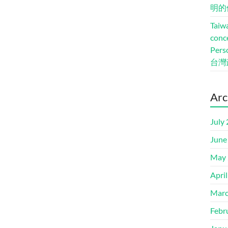
明的
Taiwa
conc
Pers
台灣
Arc
July
June
May 
Apri
Marc
Febr