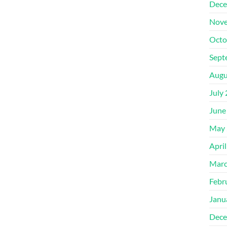
Dece
Nove
Octo
Sept
Augu
July
June
May 
Apri
Marc
Febr
Janu
Dece