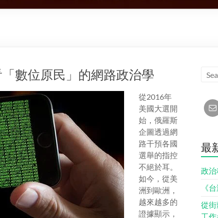
看「數位原民」的網路政治學
從2016年
美國大選開
始，俄羅斯
企圖透過網
路干預各國
最
選舉的指控
不絕於耳。
政治
如今，從美
《台
洲到歐洲，
越來越多的
從街
證據顯示，
工作