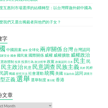
度互惠到市場選擇的結構轉型：以台灣釋迦外銷中國為
麼我們又選出獨裁者與他們的子女？
鍵字
國
兩岸關係
台灣
台灣認同
中國因素
全球化
健保
威權政治
威權
威權擴散
國際關係
國民黨
國會
國家安全
民主
民
政黨
憲政體制
投票行為
投票
政治哲學
政黨認同
日本
民意調查
民族主義
民主政治
化
民意
民粹
民粹
統獨
民調
認同
社會運動
美國
獨裁
調查方
研究方法
言論自由
選舉
轉型正義
香港
選舉制度
重分配
份文章