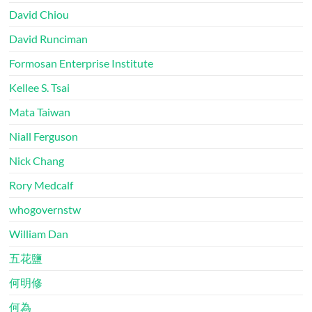
David Chiou
David Runciman
Formosan Enterprise Institute
Kellee S. Tsai
Mata Taiwan
Niall Ferguson
Nick Chang
Rory Medcalf
whogovernstw
William Dan
五花鹽
何明修
何為