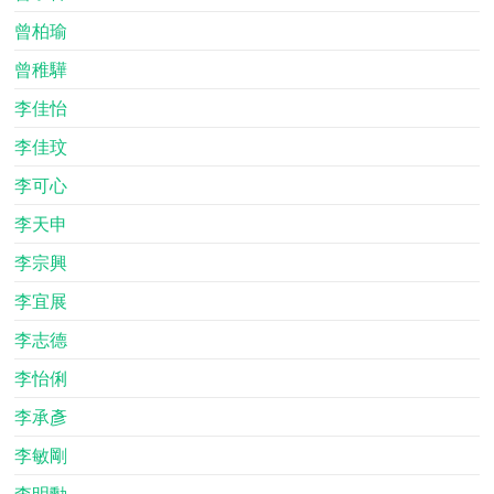
曾柏瑜
曾稚驊
李佳怡
李佳玟
李可心
李天申
李宗興
李宜展
李志德
李怡俐
李承彥
李敏剛
李明勳