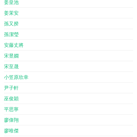
姜皇池
姜茉安
孫又揆
孫潔瑩
安藤丈將
宋昱嫺
宋至晟
小笠原欣幸
尹子軒
巫俊穎
平思寧
廖偉翔
廖唯傑