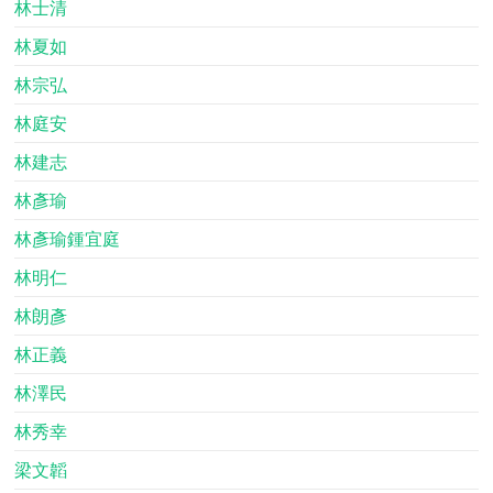
林士清
林夏如
林宗弘
林庭安
林建志
林彥瑜
林彥瑜鍾宜庭
林明仁
林朗彥
林正義
林澤民
林秀幸
梁文韜