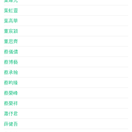
葉虹靈
葉高華
董宸潁
董思齊
蔡儀儂
蔡博藝
蔡承翰
蔡昀臻
蔡榮峰
蔡榮祥
蕭伃君
薛健吾