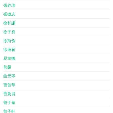
張鈞瑋
張鐵志
徐和謙
徐子堯
徐斯儉
徐逸翟
易韋帆
普麟
曲元寧
曹晉華
曹曼資
曾于蓁
曾子軒