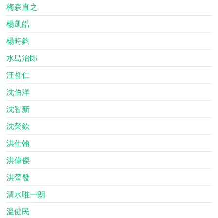
梅森直之
楊凱皓
楊時鈞
水島治郎
汪哲仁
沈伯洋
沈智新
沈榮欽
洪仕翰
洪偉傑
洪瑩發
清水唯一朗
溫健民