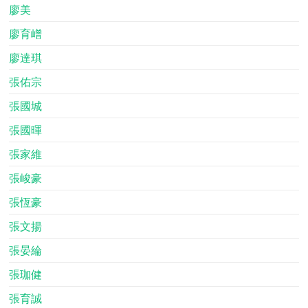
廖美
廖育嶒
廖達琪
張佑宗
張國城
張國暉
張家維
張峻豪
張恆豪
張文揚
張晏綸
張珈健
張育誠