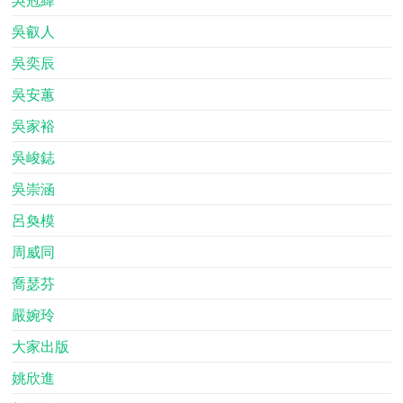
吳叡人
吳奕辰
吳安蕙
吳家裕
吳峻鋕
吳崇涵
呂奐模
周威同
喬瑟芬
嚴婉玲
大家出版
姚欣進