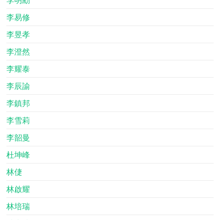
李易修
李昱孝
李澄然
李耀泰
李辰諭
李鎮邦
李雪莉
李韶曼
杜坤峰
林倢
林啟耀
林培瑞