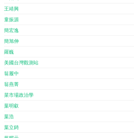
王靖興
童振源
簡宏逸
簡旭伸
羅巍
美國台灣觀測站
翁履中
翁燕菁
菜市場政治學
葉明叡
葉浩
葉立錡
葉耀元