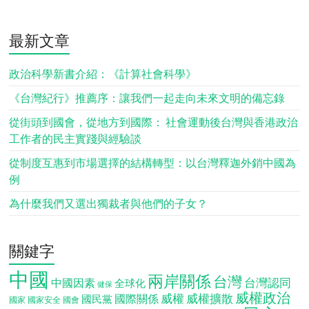
最新文章
政治科學新書介紹：《計算社會科學》
《台灣紀行》推薦序：讓我們一起走向未來文明的備忘錄
從街頭到國會，從地方到國際： 社會運動後台灣與香港政治
工作者的民主實踐與經驗談
從制度互惠到市場選擇的結構轉型：以台灣釋迦外銷中國為
例
為什麼我們又選出獨裁者與他們的子女？
關鍵字
中國
兩岸關係
台灣
台灣認同
中國因素
全球化
健保
威權政治
威權
威權擴散
國際關係
國民黨
國會
國家
國家安全