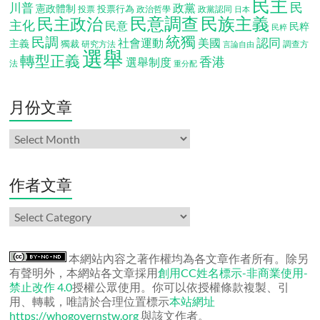
民主
民
川普
政黨
憲政體制
投票行為
投票
政治哲學
政黨認同
日本
民意調查
民族主義
民主政治
主化
民意
民粹
民粹
統獨
民調
認同
社會運動
美國
主義
獨裁
調查方
研究方法
言論自由
選舉
轉型正義
香港
選舉制度
法
重分配
月份文章
月
份
文
章
作者文章
作
者
文
章
本網站內容之著作權均為各文章作者所有。除另
有聲明外，本網站各文章採用
創用CC姓名標示-非商業使用-
禁止改作 4.0
授權公眾使用。你可以依授權條款複製、引
用、轉載，唯請於合理位置標示
本站網址
https://whogovernstw.org
與該文作者。