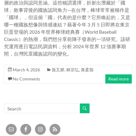
層的政治與認同意涵。這些稱謂選擇，折射出潛藏於「國
球」敘事背後的國族認同角力—在台灣，棒球常常被稱作是
「國球」，但這個「國」代表的是什麼？它所喚起的，又是
哪一種國族想像與情感連結？藉著今年 3 月 5 日即將在東京
巨蛋登場的 2026 年世界棒球經典賽（World Baseball
Classic）的熱潮，我們想分享前陣子發表的一項研究。該研
究運用逐日電話民調資料，分析 2024 年世界 12 強賽事期
間，台灣民眾國族認同的變化。
March 4, 2026
孫又揆
,
林宗弘
,
黃柔翡
No Comments
Read more