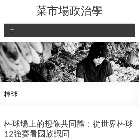
Skip
菜市場政治學
to
content
Menu
棒球
棒球場上的想像共同體：從世界棒球
12強賽看國族認同