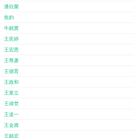
潘欣榮
焦鈞
牛銘實
王奕婷
王宏恩
王尊彥
王德育
王政和
王業立
王禕梵
王道一
王金壽
王銘宏