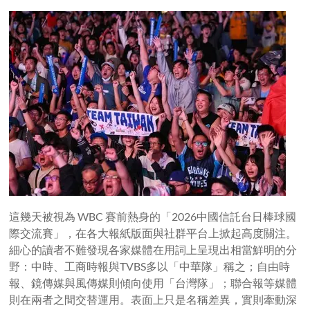
這幾天被視為 WBC 賽前熱身的「2026中國信託台日棒球國
際交流賽」，在各大報紙版面與社群平台上掀起高度關注。
細心的讀者不難發現各家媒體在用詞上呈現出相當鮮明的分
野：中時、工商時報與TVBS多以「中華隊」稱之；自由時
報、鏡傳媒與風傳媒則傾向使用「台灣隊」；聯合報等媒體
則在兩者之間交替運用。表面上只是名稱差異，實則牽動深