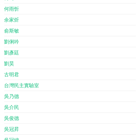
何雨忻
余家炘
俞斯敏
劉俐吟
劉彥廷
劉昊
古明君
台灣民主實驗室
吳乃德
吳介民
吳俊德
吳冠昇
吳冠緯