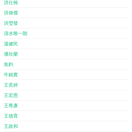
洪仕翰
洪偉傑
洪瑩發
清水唯一朗
溫健民
潘欣榮
焦鈞
牛銘實
王奕婷
王宏恩
王尊彥
王德育
王政和