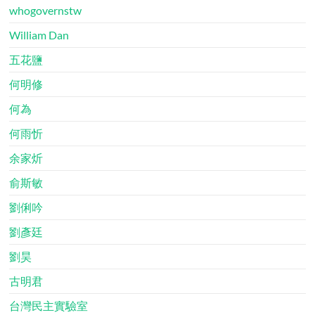
whogovernstw
William Dan
五花鹽
何明修
何為
何雨忻
余家炘
俞斯敏
劉俐吟
劉彥廷
劉昊
古明君
台灣民主實驗室