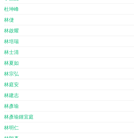
杜坤峰
林倢
林啟耀
林培瑞
林士清
林夏如
林宗弘
林庭安
林建志
林彥瑜
林彥瑜鍾宜庭
林明仁