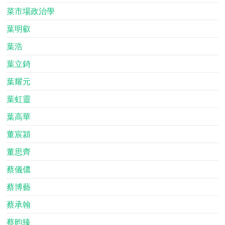
菜市場政治學
葉明叡
葉浩
葉立錡
葉耀元
葉虹靈
葉高華
董宸潁
董思齊
蔡儀儂
蔡博藝
蔡承翰
蔡昀臻