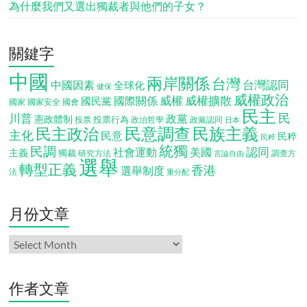
為什麼我們又選出獨裁者與他們的子女？
關鍵字
中國
兩岸關係
台灣
台灣認同
中國因素
全球化
健保
威權政治
威權
威權擴散
國際關係
國民黨
國會
國家
國家安全
民主
民
川普
政黨
憲政體制
投票行為
投票
政治哲學
政黨認同
日本
民意調查
民族主義
民主政治
主化
民意
民粹
民粹
統獨
民調
認同
社會運動
美國
主義
獨裁
調查方
研究方法
言論自由
選舉
轉型正義
香港
選舉制度
法
重分配
月份文章
月
份
文
章
作者文章