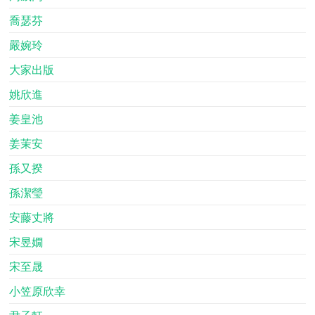
喬瑟芬
嚴婉玲
大家出版
姚欣進
姜皇池
姜茉安
孫又揆
孫潔瑩
安藤丈將
宋昱嫺
宋至晟
小笠原欣幸