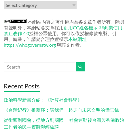
作
者
文
章
本網站內容之著作權均為各文章作者所有。除另
有聲明外，本網站各文章採用
創用CC姓名標示-非商業使用-
禁止改作 4.0
授權公眾使用。你可以依授權條款複製、引
用、轉載，唯請於合理位置標示
本站網址
https://whogovernstw.org
與該文作者。
Recent Posts
政治科學新書介紹：《計算社會科學》
《台灣紀行》推薦序：讓我們一起走向未來文明的備忘錄
從街頭到國會，從地方到國際： 社會運動後台灣與香港政治
工作者的民主實踐與經驗談