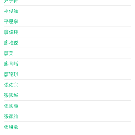
尹子軒
巫俊穎
平思寧
廖偉翔
廖唯傑
廖美
廖育嶒
廖達琪
張佑宗
張國城
張國暉
張家維
張峻豪