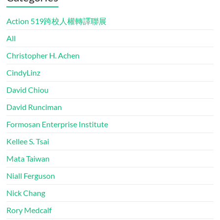
Action 519跨校人權轉譯聯展
All
Christopher H. Achen
CindyLinz
David Chiou
David Runciman
Formosan Enterprise Institute
Kellee S. Tsai
Mata Taiwan
Niall Ferguson
Nick Chang
Rory Medcalf