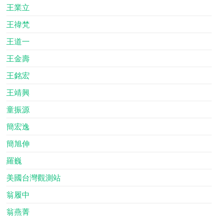
王業立
王禕梵
王道一
王金壽
王銘宏
王靖興
童振源
簡宏逸
簡旭伸
羅巍
美國台灣觀測站
翁履中
翁燕菁