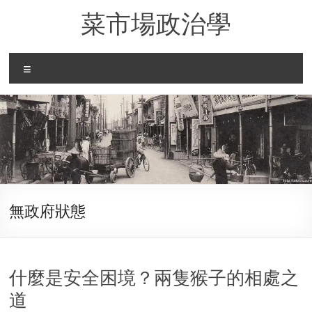
Skip
菜市場政治學
to
content
Menu
無政府狀態
什麼是安全困境？兩隻猴子的相處之
道