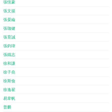
張恆豪
張文揚
張晏綸
張珈健
張育誠
張鈞瑋
張鐵志
徐和謙
徐子堯
徐斯儉
徐逸翟
易韋帆
普麟