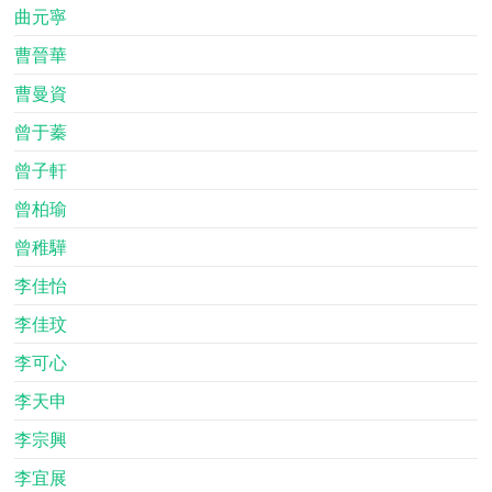
曲元寧
曹晉華
曹曼資
曾于蓁
曾子軒
曾柏瑜
曾稚驊
李佳怡
李佳玟
李可心
李天申
李宗興
李宜展