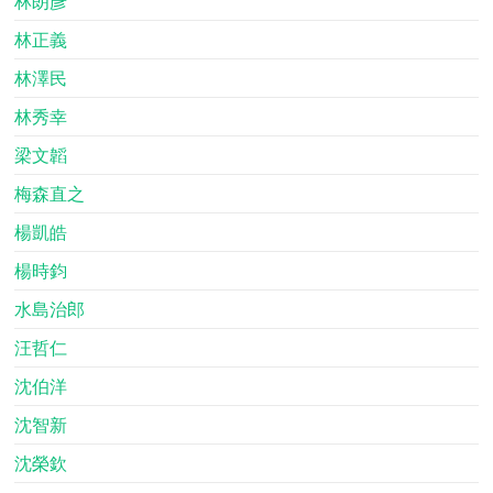
林朗彥
林正義
林澤民
林秀幸
梁文韜
梅森直之
楊凱皓
楊時鈞
水島治郎
汪哲仁
沈伯洋
沈智新
沈榮欽