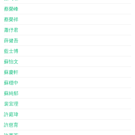
蔡榮峰
蔡榮祥
蕭伃君
薛健吾
藍士博
蘇怡文
蘇慶軒
蘇穩中
蘇純郁
裴宜理
許庭瑋
許慈育