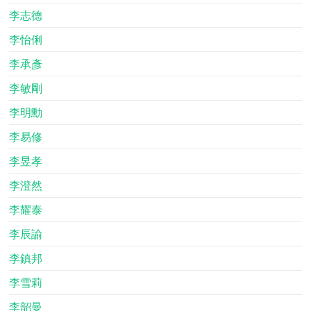
李志德
李怡俐
李承彥
李敏剛
李明勳
李易修
李昱孝
李澄然
李耀泰
李辰諭
李鎮邦
李雪莉
李韶曼