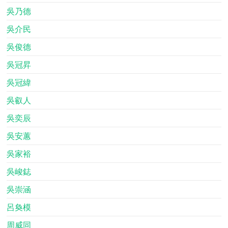
吳乃德
吳介民
吳俊德
吳冠昇
吳冠緯
吳叡人
吳奕辰
吳安蕙
吳家裕
吳峻鋕
吳崇涵
呂奐模
周威同