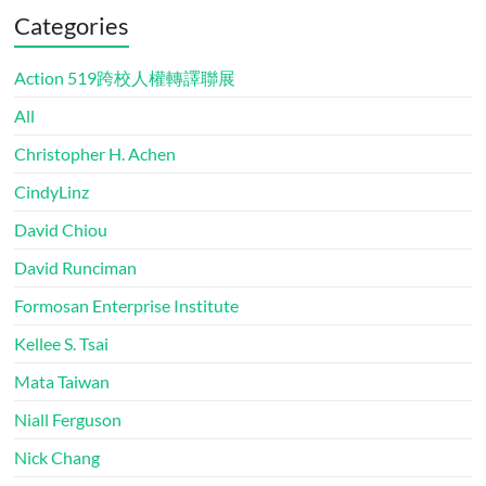
Categories
Action 519跨校人權轉譯聯展
All
Christopher H. Achen
CindyLinz
David Chiou
David Runciman
Formosan Enterprise Institute
Kellee S. Tsai
Mata Taiwan
Niall Ferguson
Nick Chang