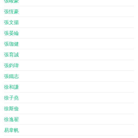
張峻豪
張恆豪
張文揚
張晏綸
張珈健
張育誠
張鈞瑋
張鐵志
徐和謙
徐子堯
徐斯儉
徐逸翟
易韋帆