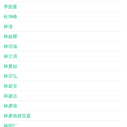
李韶曼
杜坤峰
林倢
林啟耀
林培瑞
林士清
林夏如
林宗弘
林庭安
林建志
林彥瑜
林彥瑜鍾宜庭
林明仁