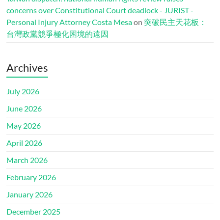
concerns over Constitutional Court deadlock - JURIST -
Personal Injury Attorney Costa Mesa
on
突破民主天花板：
台灣政黨競爭極化困境的遠因
Archives
July 2026
June 2026
May 2026
April 2026
March 2026
February 2026
January 2026
December 2025