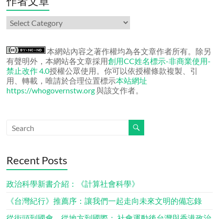
作者文章
作
者
文
章
本網站內容之著作權均為各文章作者所有。除另
有聲明外，本網站各文章採用
創用CC姓名標示-非商業使用-
禁止改作 4.0
授權公眾使用。你可以依授權條款複製、引
用、轉載，唯請於合理位置標示
本站網址
https://whogovernstw.org
與該文作者。
Recent Posts
政治科學新書介紹：《計算社會科學》
《台灣紀行》推薦序：讓我們一起走向未來文明的備忘錄
從街頭到國會，從地方到國際： 社會運動後台灣與香港政治