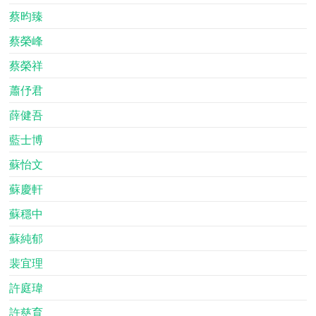
蔡昀臻
蔡榮峰
蔡榮祥
蕭伃君
薛健吾
藍士博
蘇怡文
蘇慶軒
蘇穩中
蘇純郁
裴宜理
許庭瑋
許慈育