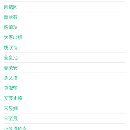
周威同
喬瑟芬
嚴婉玲
大家出版
姚欣進
姜皇池
姜茉安
孫又揆
孫潔瑩
安藤丈將
宋昱嫺
宋至晟
小笠原欣幸