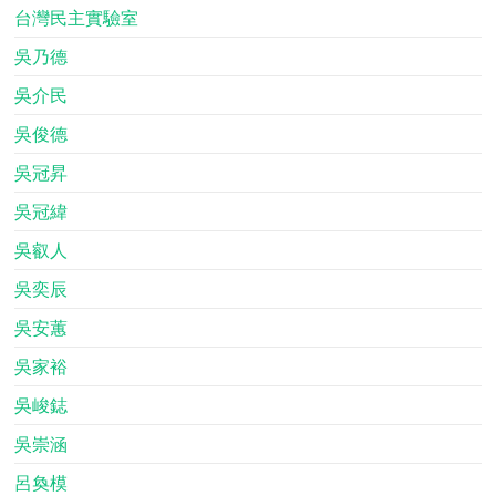
台灣民主實驗室
吳乃德
吳介民
吳俊德
吳冠昇
吳冠緯
吳叡人
吳奕辰
吳安蕙
吳家裕
吳峻鋕
吳崇涵
呂奐模