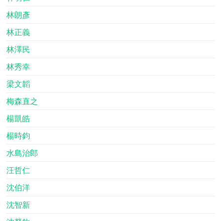
林朗彥
林正義
林澤民
林秀幸
梁文韜
梅森直之
楊凱皓
楊時鈞
水島治郎
汪哲仁
沈伯洋
沈智新