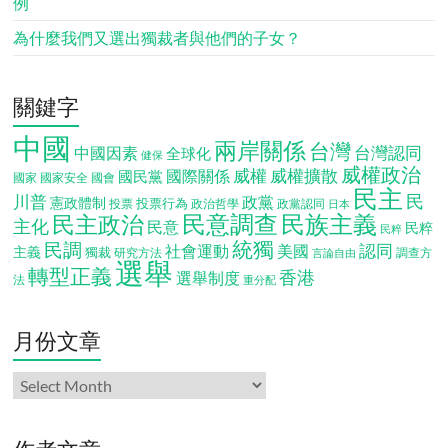
例
為什麼我們又選出獨裁者與他們的子女？
關鍵字
中國
兩岸關係
台灣
台灣認同
中國因素
全球化
健保
威權政治
威權
威權擴散
國際關係
國民黨
國會
國家
國家安全
民主
民
川普
政黨
憲政體制
投票行為
投票
政治哲學
政黨認同
日本
民意調查
民族主義
民主政治
主化
民意
民粹
民粹
統獨
民調
認同
社會運動
美國
主義
獨裁
調查方
研究方法
言論自由
選舉
轉型正義
香港
選舉制度
法
重分配
月份文章
月
份
文
章