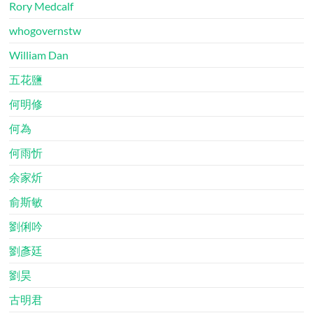
Rory Medcalf
whogovernstw
William Dan
五花鹽
何明修
何為
何雨忻
余家炘
俞斯敏
劉俐吟
劉彥廷
劉昊
古明君