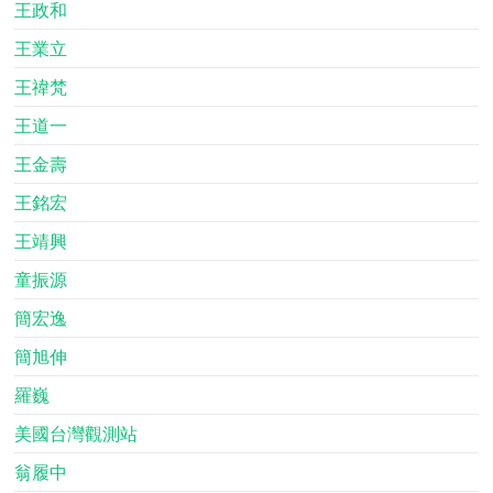
王政和
王業立
王禕梵
王道一
王金壽
王銘宏
王靖興
童振源
簡宏逸
簡旭伸
羅巍
美國台灣觀測站
翁履中