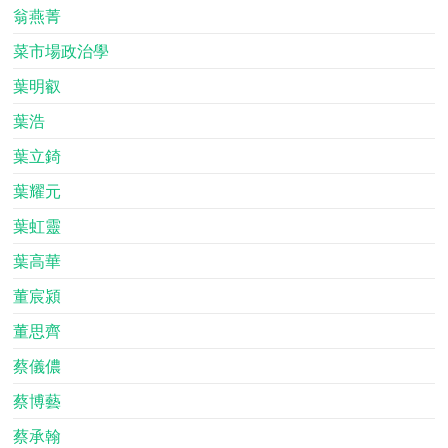
翁燕菁
菜市場政治學
葉明叡
葉浩
葉立錡
葉耀元
葉虹靈
葉高華
董宸潁
董思齊
蔡儀儂
蔡博藝
蔡承翰