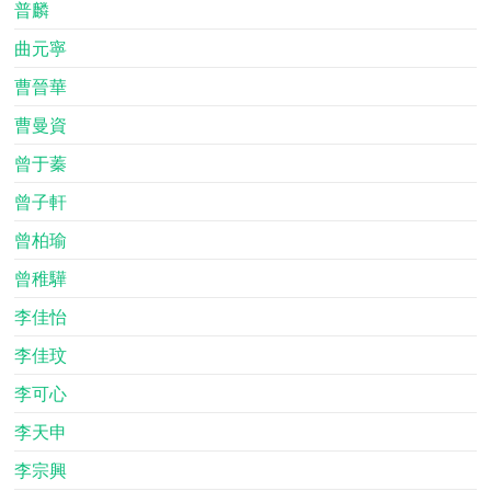
普麟
曲元寧
曹晉華
曹曼資
曾于蓁
曾子軒
曾柏瑜
曾稚驊
李佳怡
李佳玟
李可心
李天申
李宗興