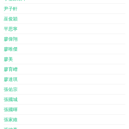
尹子軒
巫俊穎
平思寧
廖偉翔
廖唯傑
廖美
廖育嶒
廖達琪
張佑宗
張國城
張國暉
張家維