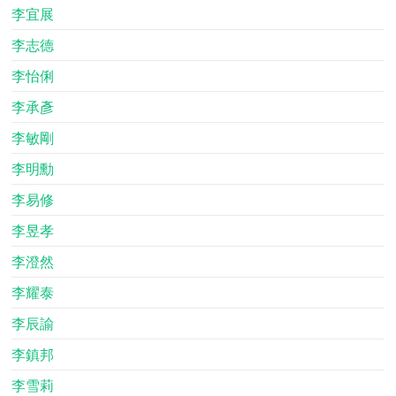
李宜展
李志德
李怡俐
李承彥
李敏剛
李明勳
李易修
李昱孝
李澄然
李耀泰
李辰諭
李鎮邦
李雪莉