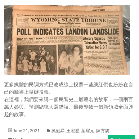
更多媒體的民調方式已改成線上投票一些網紅們也紛紛在自
己的臉書上舉辦投票。
在這裡，我們要來講一個民調史上最著名的故事：一個兩百
萬人參與、預測總統大選錯誤、最後導致一個新領域全面興
起的故事。
June 21, 2021
吳冠昇
,
王宏恩
,
葉耀元
,
陳方隅