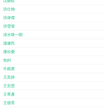
沈榮欽
洪仕翰
洪偉傑
洪瑩發
清水唯一朗
溫健民
潘欣榮
焦鈞
牛銘實
王奕婷
王宏恩
王尊彥
王德育