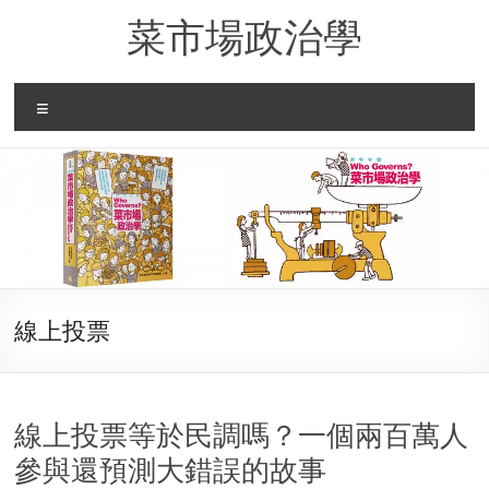
Skip
菜市場政治學
to
content
Menu
線上投票
線上投票等於民調嗎？一個兩百萬人
參與還預測大錯誤的故事