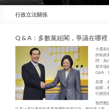
行政立法關係
Q & A：多數黨組閣，爭議在哪裡
大選前
的執政
問：為
菜市場
Q&A
其實，
組閣，
行政院
我們應
以及一直以來的許多憲政體制改革討論。無論是人民、