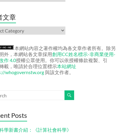
者文章
本網站內容之著作權均為各文章作者所有。除另
明外，本網站各文章採用
創用CC姓名標示-非商業使用-
作 4.0
授權公眾使用。你可以依授權條款複製、引
轉載，唯請於合理位置標示
本站網址
s://whogovernstw.org
與該文作者。
ent Posts
科學新書介紹：《計算社會科學》