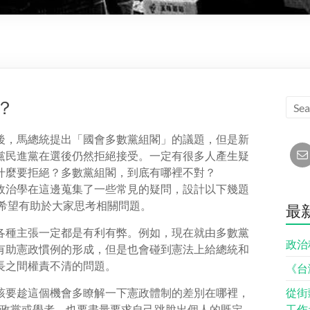
？
後，馬總統提出「國會多數黨組閣」的議題，但是新
黨民進黨在選後仍然拒絕接受。一定有很多人產生疑
什麼要拒絕？多數黨組閣，到底有哪裡不對？
政治學在這邊蒐集了一些常見的疑問，設計以下幾題
，希望有助於大家思考相關問題。
最
各種主張一定都是有利有弊。例如，現在就由多數黨
政治
有助憲政慣例的形成，但是也會碰到憲法上給總統和
長之間權責不清的問題。
《台
該要趁這個機會多瞭解一下憲政體制的差別在哪裡，
從街
政黨或學者，也要盡量要求自己跳脫出個人的既定
工作