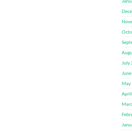
Janu
Dece
Nove
Octo
Sept
Augu
July
June
May 
Apri
Marc
Febr
Janu