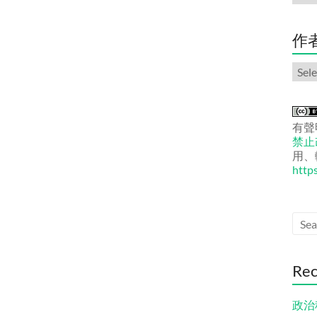
份
文
章
作
作
者
文
章
有聲
禁止改
用、
http
Rec
政治