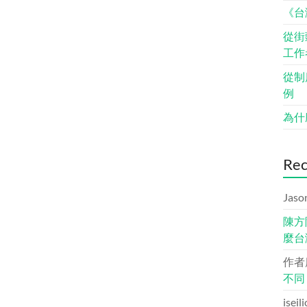
《台
從街
工作
從制
例
為什
Re
Jaso
陳方
麼台
作者
不同
iseil