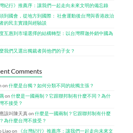
灣紀行》推薦序：讓我們一起走向未來文明的備忘錄
頭到國會，從地方到國際： 社會運動後台灣與香港政治
者的民主實踐與經驗談
度互惠到市場選擇的結構轉型：以台灣釋迦外銷中國為
麼我們又選出獨裁者與他們的子女？
cent Comments
n
on
什麼是台獨？如何分類不同的統獨主張？
隅
on
什麼是一國兩制？它跟聯邦制有什麼不同？為什
灣不接受？
應該叫陳天真
on
什麼是一國兩制？它跟聯邦制有什麼
？為什麼台灣不接受？
io Liao
on
《台灣紀行》推薦序：讓我們一起走向未來文