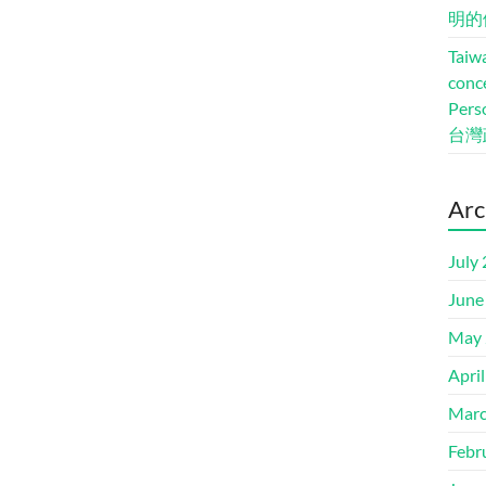
明的
Taiwa
conc
Pers
台灣
Arc
July
June
May 
Apri
Marc
Febr