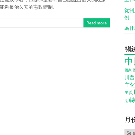
能夠長治久安的憲政體制。
從制
例
Read more
為什
關
中
國家
川普
主
主義
法
月
月