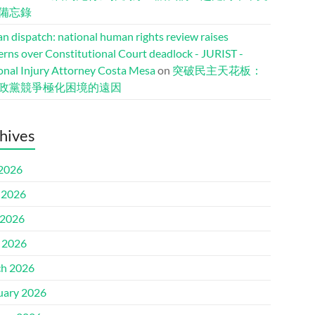
備忘錄
n dispatch: national human rights review raises
erns over Constitutional Court deadlock - JURIST -
onal Injury Attorney Costa Mesa
on
突破民主天花板：
政黨競爭極化困境的遠因
hives
 2026
 2026
2026
l 2026
h 2026
uary 2026