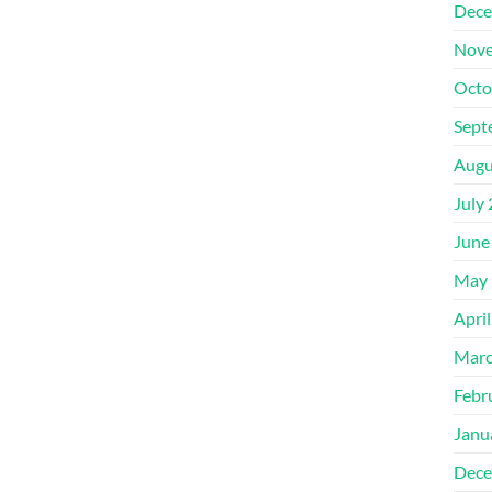
Dece
Nove
Octo
Sept
Augu
July
June
May 
Apri
Marc
Febr
Janu
Dece