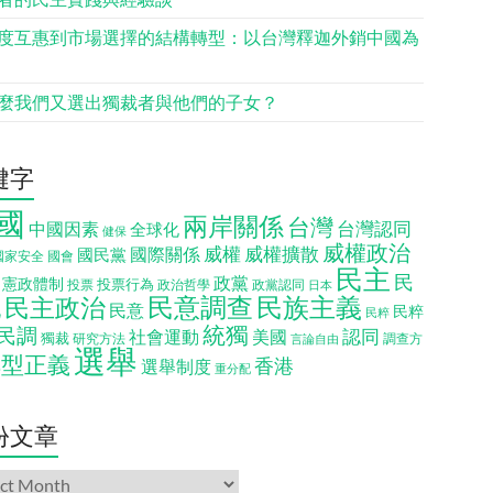
度互惠到市場選擇的結構轉型：以台灣釋迦外銷中國為
麼我們又選出獨裁者與他們的子女？
鍵字
國
兩岸關係
台灣
台灣認同
中國因素
全球化
健保
威權政治
威權
威權擴散
國際關係
國民黨
國會
國家安全
民主
民
政黨
憲政體制
投票行為
投票
政治哲學
政黨認同
日本
民意調查
民族主義
民主政治
化
民意
民粹
民粹
統獨
民調
認同
社會運動
美國
獨裁
調查方
研究方法
言論自由
選舉
轉型正義
香港
選舉制度
重分配
份文章