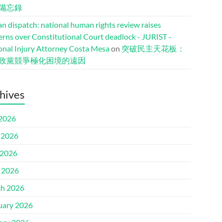
備忘錄
n dispatch: national human rights review raises
erns over Constitutional Court deadlock - JURIST -
onal Injury Attorney Costa Mesa
on
突破民主天花板：
政黨競爭極化困境的遠因
hives
 2026
 2026
2026
l 2026
h 2026
uary 2026