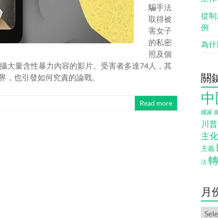
騙手法
從制
取得被
例
害女子
的私密
為什
照及個
攝大量含性暴力內容的影片。受害者多達74人，其
關
各界，也引發如何究責的論戰。
中
Read more
國家
川普
主
主義
法
月
月