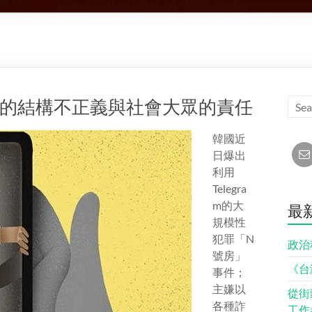
中的結構不正義與社會大眾的責任
韓國近
日爆出
利用
Telegra
m的大
最
規模性
犯罪「N
政治
號房」
《台
事件；
主嫌以
從街
各種詐
工作