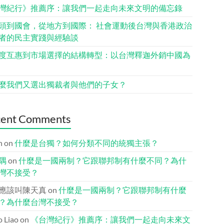
灣紀行》推薦序：讓我們一起走向未來文明的備忘錄
頭到國會，從地方到國際： 社會運動後台灣與香港政治
者的民主實踐與經驗談
度互惠到市場選擇的結構轉型：以台灣釋迦外銷中國為
麼我們又選出獨裁者與他們的子女？
cent Comments
n
on
什麼是台獨？如何分類不同的統獨主張？
隅
on
什麼是一國兩制？它跟聯邦制有什麼不同？為什
灣不接受？
應該叫陳天真
on
什麼是一國兩制？它跟聯邦制有什麼
？為什麼台灣不接受？
io Liao
on
《台灣紀行》推薦序：讓我們一起走向未來文