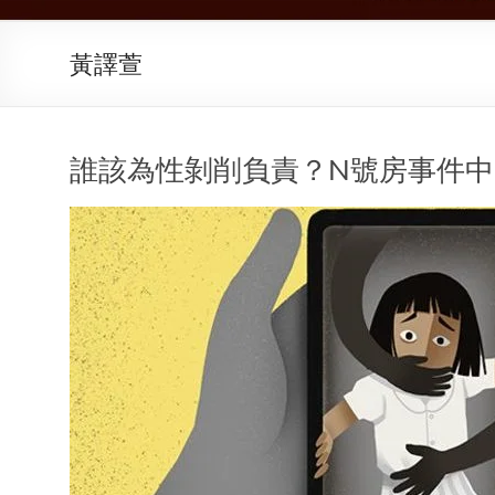
黃譯萱
誰該為性剝削負責？N號房事件