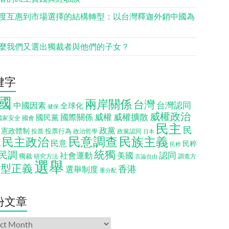
度互惠到市場選擇的結構轉型：以台灣釋迦外銷中國為
麼我們又選出獨裁者與他們的子女？
鍵字
國
兩岸關係
台灣
台灣認同
中國因素
全球化
健保
威權政治
威權
威權擴散
國際關係
國民黨
國會
國家安全
民主
民
政黨
憲政體制
投票行為
投票
政治哲學
政黨認同
日本
民意調查
民族主義
民主政治
化
民意
民粹
民粹
統獨
民調
認同
社會運動
美國
獨裁
調查方
研究方法
言論自由
選舉
轉型正義
香港
選舉制度
重分配
份文章