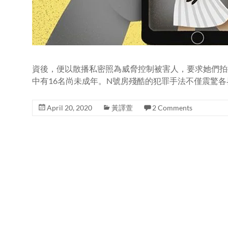
資後，便以散播私密照為威脅控制被害人，要求她們拍
中有16名尚未成年。N號房殘酷的犯罪手法不僅震驚
April 20, 2020
黃譯萱
2 Comments