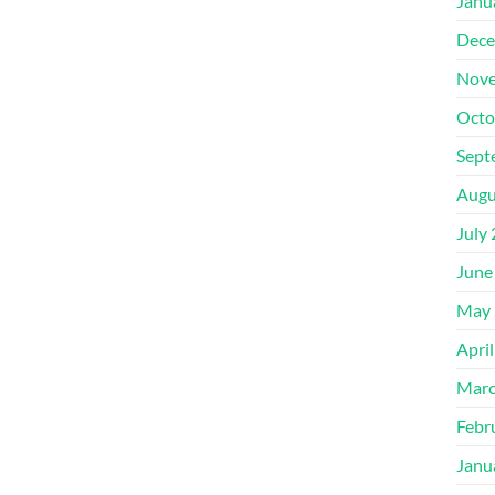
Janu
Dece
Nove
Octo
Sept
Augu
July
June
May 
Apri
Marc
Febr
Janu