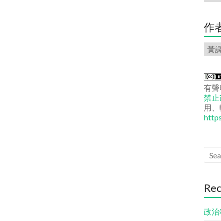
份
文
章
作
作
者
文
章
有聲
禁止改
用、
http
Rec
政治