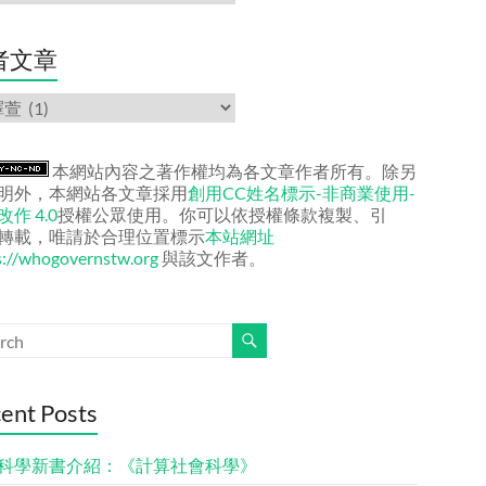
者文章
本網站內容之著作權均為各文章作者所有。除另
明外，本網站各文章採用
創用CC姓名標示-非商業使用-
作 4.0
授權公眾使用。你可以依授權條款複製、引
轉載，唯請於合理位置標示
本站網址
s://whogovernstw.org
與該文作者。
ent Posts
科學新書介紹：《計算社會科學》