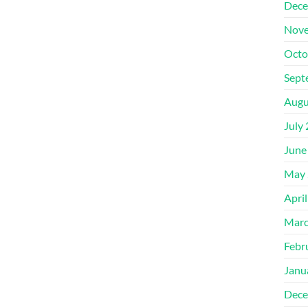
Dece
Nove
Octo
Sept
Augu
July
June
May 
Apri
Marc
Febr
Janu
Dece