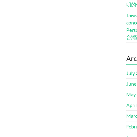
明的
Taiwa
conc
Pers
台灣
Arc
July
June
May 
Apri
Marc
Febr