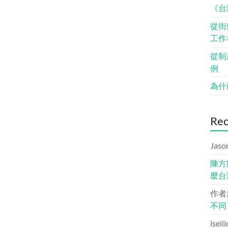
《台
從街
工作
從制
例
為什
Re
Jaso
陳方
麼台
作者
不同
iseil