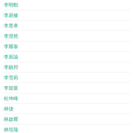
李明勳
李易修
李昱孝
李澄然
李耀泰
李辰諭
李鎮邦
李雪莉
李韶曼
杜坤峰
林倢
林啟耀
林培瑞