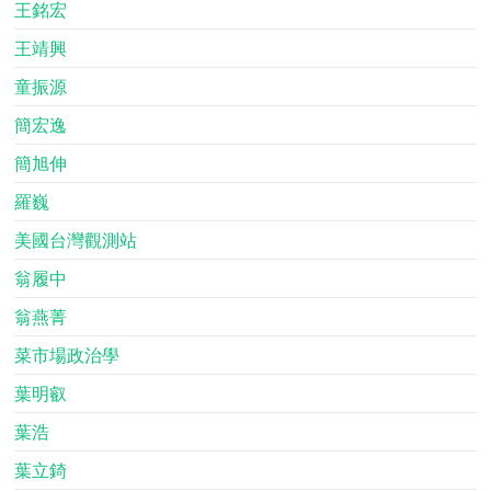
王銘宏
王靖興
童振源
簡宏逸
簡旭伸
羅巍
美國台灣觀測站
翁履中
翁燕菁
菜市場政治學
葉明叡
葉浩
葉立錡