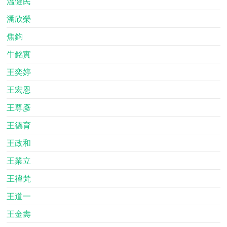
溫健民
潘欣榮
焦鈞
牛銘實
王奕婷
王宏恩
王尊彥
王德育
王政和
王業立
王禕梵
王道一
王金壽