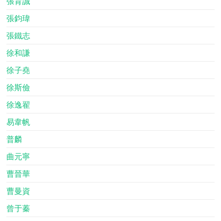
張育誠
張鈞瑋
張鐵志
徐和謙
徐子堯
徐斯儉
徐逸翟
易韋帆
普麟
曲元寧
曹晉華
曹曼資
曾于蓁