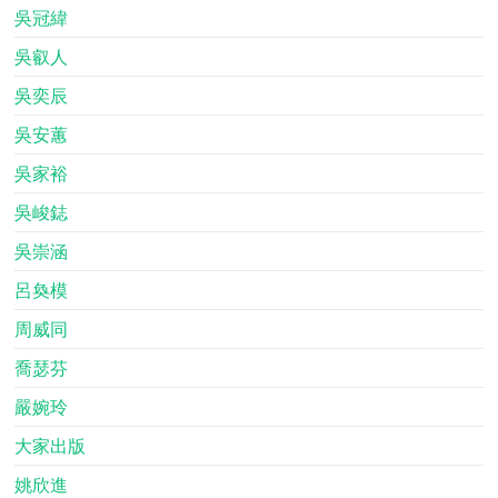
吳冠緯
吳叡人
吳奕辰
吳安蕙
吳家裕
吳峻鋕
吳崇涵
呂奐模
周威同
喬瑟芬
嚴婉玲
大家出版
姚欣進