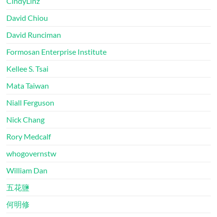
CindyLinz
David Chiou
David Runciman
Formosan Enterprise Institute
Kellee S. Tsai
Mata Taiwan
Niall Ferguson
Nick Chang
Rory Medcalf
whogovernstw
William Dan
五花鹽
何明修