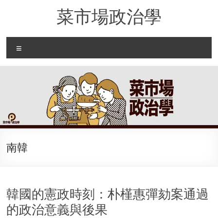
Skip
菜市場政治學
to
content
Menu
南韓
韓國的憲政時刻：朴槿惠彈劾案通過
的政治意義與後果