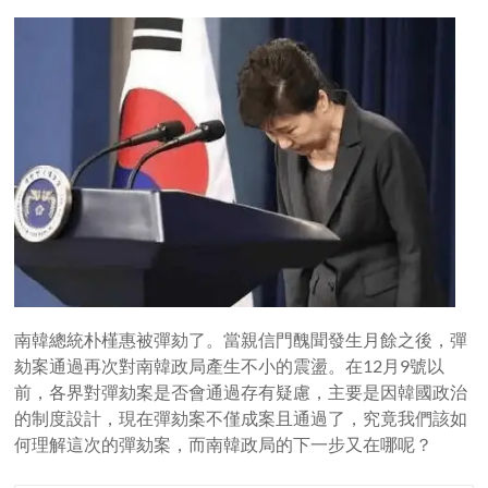
南韓總統朴槿惠被彈劾了。當親信門醜聞發生月餘之後，彈
劾案通過再次對南韓政局產生不小的震盪。在12月9號以
前，各界對彈劾案是否會通過存有疑慮，主要是因韓國政治
的制度設計，現在彈劾案不僅成案且通過了，究竟我們該如
何理解這次的彈劾案，而南韓政局的下一步又在哪呢？