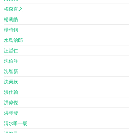
梅森直之
楊凱皓
楊時鈞
水島治郎
汪哲仁
沈伯洋
沈智新
沈榮欽
洪仕翰
洪偉傑
洪瑩發
清水唯一朗