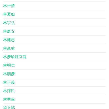
林士清
林夏如
林宗弘
林庭安
林建志
林彥瑜
林彥瑜鍾宜庭
林明仁
林朗彥
林正義
林澤民
林秀幸
梁文韜