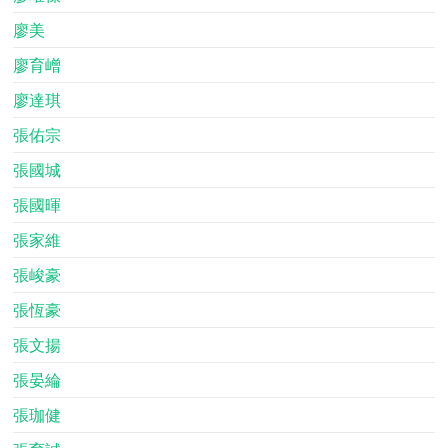
廖美
廖育嶒
廖達琪
張佑宗
張國城
張國暉
張家維
張峻豪
張恆豪
張文揚
張晏綸
張珈健