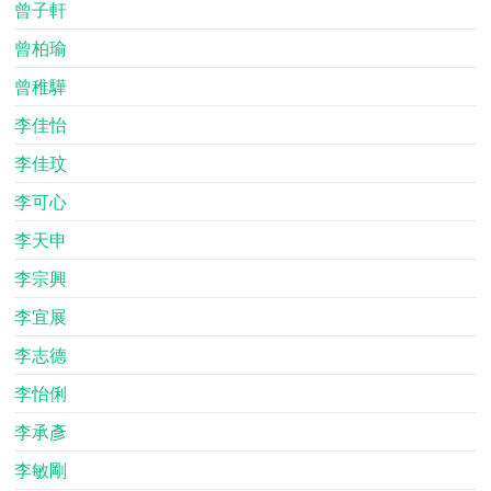
曾子軒
曾柏瑜
曾稚驊
李佳怡
李佳玟
李可心
李天申
李宗興
李宜展
李志德
李怡俐
李承彥
李敏剛