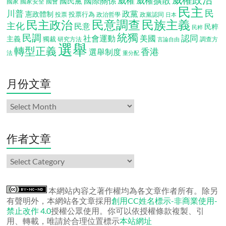
威權
威權擴散
國際關係
國民黨
國會
國家
國家安全
民主
民
川普
政黨
憲政體制
投票行為
投票
政治哲學
政黨認同
日本
民意調查
民族主義
民主政治
主化
民意
民粹
民粹
統獨
民調
認同
社會運動
美國
主義
獨裁
調查方
研究方法
言論自由
選舉
轉型正義
香港
選舉制度
法
重分配
月份文章
月
份
文
章
作者文章
作
者
文
章
本網站內容之著作權均為各文章作者所有。除另
有聲明外，本網站各文章採用
創用CC姓名標示-非商業使用-
禁止改作 4.0
授權公眾使用。你可以依授權條款複製、引
用、轉載，唯請於合理位置標示
本站網址