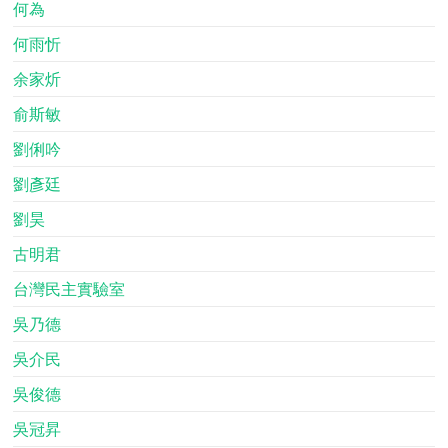
何為
何雨忻
余家炘
俞斯敏
劉俐吟
劉彥廷
劉昊
古明君
台灣民主實驗室
吳乃德
吳介民
吳俊德
吳冠昇