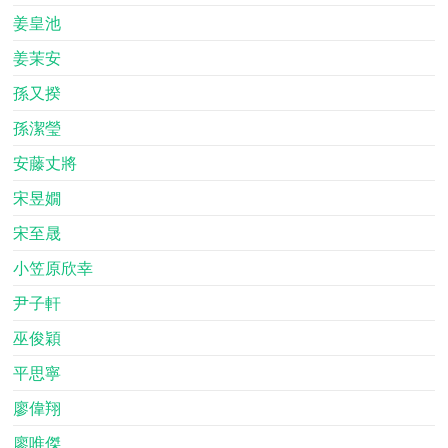
姜皇池
姜茉安
孫又揆
孫潔瑩
安藤丈將
宋昱嫺
宋至晟
小笠原欣幸
尹子軒
巫俊穎
平思寧
廖偉翔
廖唯傑