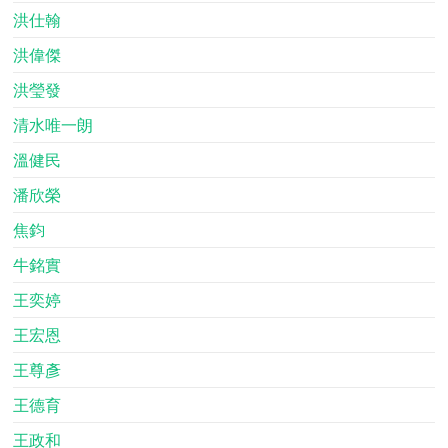
洪仕翰
洪偉傑
洪瑩發
清水唯一朗
溫健民
潘欣榮
焦鈞
牛銘實
王奕婷
王宏恩
王尊彥
王德育
王政和