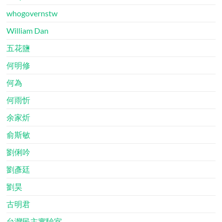
whogovernstw
William Dan
五花鹽
何明修
何為
何雨忻
余家炘
俞斯敏
劉俐吟
劉彥廷
劉昊
古明君
台灣民主實驗室