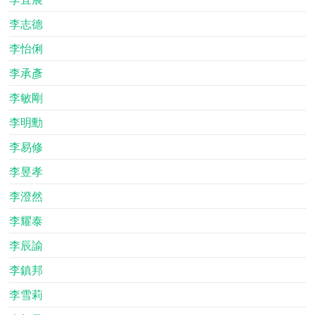
李志德
李怡俐
李承彥
李敏剛
李明勳
李易修
李昱孝
李澄然
李耀泰
李辰諭
李鎮邦
李雪莉