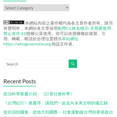
作
者
文
章
本網站內容之著作權均為各文章作者所有。除另
有聲明外，本網站各文章採用
創用CC姓名標示-非商業使用-
禁止改作 4.0
授權公眾使用。你可以依授權條款複製、引
用、轉載，唯請於合理位置標示
本站網址
https://whogovernstw.org
與該文作者。
Recent Posts
政治科學新書介紹：《計算社會科學》
《台灣紀行》推薦序：讓我們一起走向未來文明的備忘錄
從街頭到國會，從地方到國際： 社會運動後台灣與香港政治