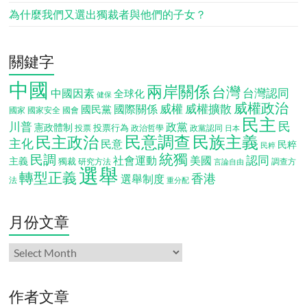
為什麼我們又選出獨裁者與他們的子女？
關鍵字
中國
兩岸關係
台灣
台灣認同
中國因素
全球化
健保
威權政治
威權
威權擴散
國際關係
國民黨
國會
國家
國家安全
民主
民
川普
政黨
憲政體制
投票行為
投票
政治哲學
政黨認同
日本
民意調查
民族主義
民主政治
主化
民意
民粹
民粹
統獨
民調
認同
社會運動
美國
主義
獨裁
調查方
研究方法
言論自由
選舉
轉型正義
香港
選舉制度
法
重分配
月份文章
月
份
文
章
作者文章