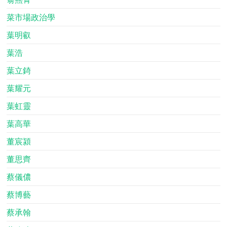
菜市場政治學
葉明叡
葉浩
葉立錡
葉耀元
葉虹靈
葉高華
董宸潁
董思齊
蔡儀儂
蔡博藝
蔡承翰