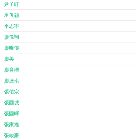
尹子軒
巫俊穎
平思寧
廖偉翔
廖唯傑
廖美
廖育嶒
廖達琪
張佑宗
張國城
張國暉
張家維
張峻豪