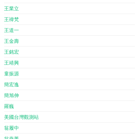
王業立
王禕梵
王道一
王金壽
王銘宏
王靖興
童振源
簡宏逸
簡旭伸
羅巍
美國台灣觀測站
翁履中
翁燕菁