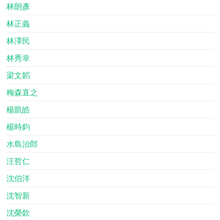
林朗彥
林正義
林澤民
林秀幸
梁文韜
梅森直之
楊凱皓
楊時鈞
水島治郎
汪哲仁
沈伯洋
沈智新
沈榮欽