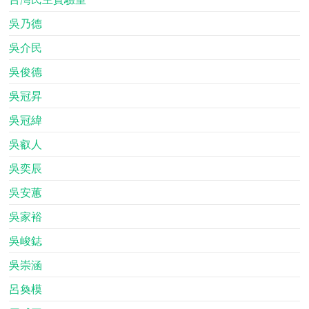
吳乃德
吳介民
吳俊德
吳冠昇
吳冠緯
吳叡人
吳奕辰
吳安蕙
吳家裕
吳峻鋕
吳崇涵
呂奐模