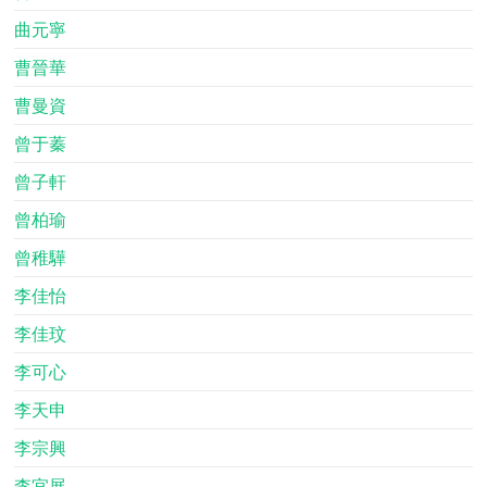
曲元寧
曹晉華
曹曼資
曾于蓁
曾子軒
曾柏瑜
曾稚驊
李佳怡
李佳玟
李可心
李天申
李宗興
李宜展