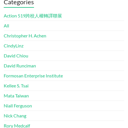
Categories
Action 519跨校人權轉譯聯展
All
Christopher H. Achen
CindyLinz
David Chiou
David Runciman
Formosan Enterprise Institute
Kellee S. Tsai
Mata Taiwan
Niall Ferguson
Nick Chang
Rory Medcalf