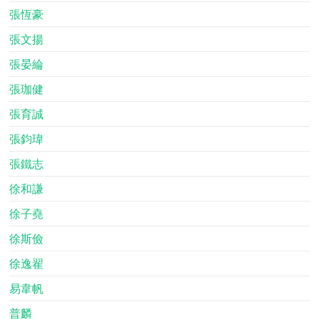
張恆豪
張文揚
張晏綸
張珈健
張育誠
張鈞瑋
張鐵志
徐和謙
徐子堯
徐斯儉
徐逸翟
易韋帆
普麟