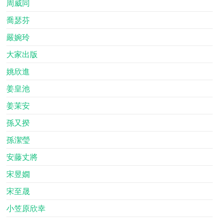
周威同
喬瑟芬
嚴婉玲
大家出版
姚欣進
姜皇池
姜茉安
孫又揆
孫潔瑩
安藤丈將
宋昱嫺
宋至晟
小笠原欣幸