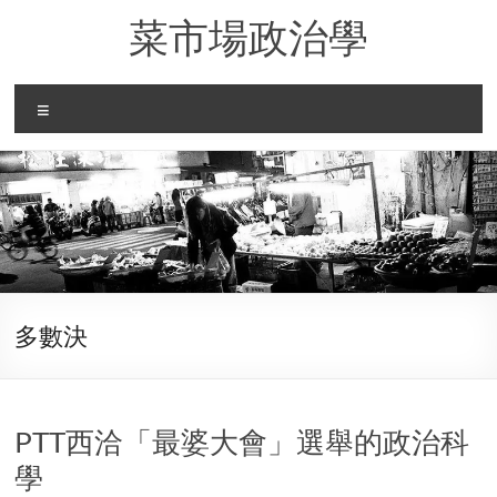
Skip
菜市場政治學
to
content
Menu
多數決
PTT西洽「最婆大會」選舉的政治科
學