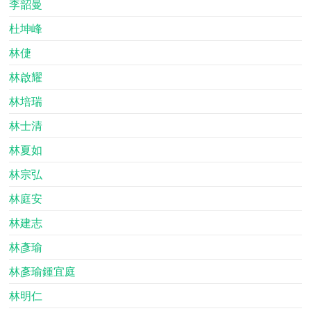
李韶曼
杜坤峰
林倢
林啟耀
林培瑞
林士清
林夏如
林宗弘
林庭安
林建志
林彥瑜
林彥瑜鍾宜庭
林明仁