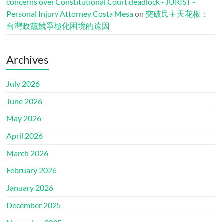
concerns over Constitutional Court deadlock - JURIST -
Personal Injury Attorney Costa Mesa
on
突破民主天花板：
台灣政黨競爭極化困境的遠因
Archives
July 2026
June 2026
May 2026
April 2026
March 2026
February 2026
January 2026
December 2025