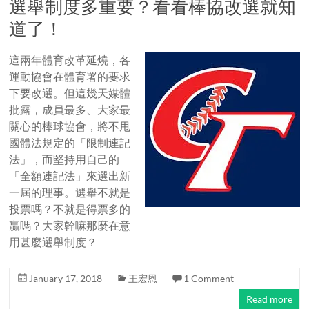
選舉制度多重要？看看棒協改選就知
道了！
這兩年體育改革延燒，各
運動協會在體育署的要求
下要改選。但這幾天媒體
批露，成員最多、大家最
關心的棒球協會，將不甩
國體法規定的「限制連記
法」，而堅持用自己的
「全額連記法」來選出新
一屆的理事。選舉不就是
投票嗎？不就是得票多的
贏嗎？大家幹嘛那麼在意
用甚麼選舉制度？
January 17, 2018
王宏恩
1 Comment
Read more