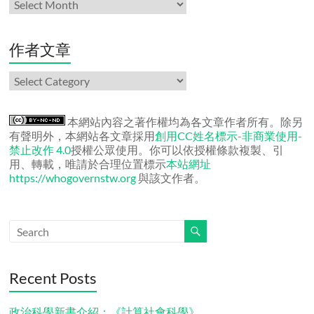
月
份
文
章
作者文章
作
者
文
章
本網站內容之著作權均為各文章作者所有。除另
有聲明外，本網站各文章採用
創用CC姓名標示-非商業使用-
禁止改作 4.0
授權公眾使用。你可以依授權條款複製、引
用、轉載，唯請於合理位置標示
本站網址
https://whogovernstw.org
與該文作者。
Recent Posts
政治科學新書介紹：《計算社會科學》