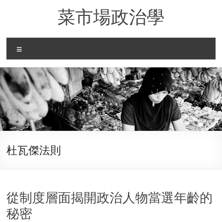
Skip
菜市場政治學
to
content
Menu
杜瓦傑法則
從制度層面揭開政治人物當選年齡的
秘密