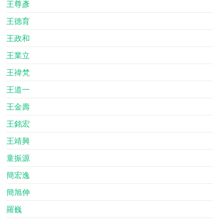
王尊彥
王德育
王政和
王業立
王禕梵
王道一
王金壽
王銘宏
王靖興
童振源
簡宏逸
簡旭伸
羅巍