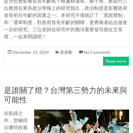
是否也會影響首長年齡呢？根據林瓊珠、蘇子喬、蔡韻竹三
位教授在東吳政治學報上的研究指出，政治制度是影響政府
首長初任年齡的因素之一。本研究不僅統計了「憲政體制」
和「選舉制度」對政府首長年齡的關聯，更將兩者結合做進
一步的研究。三位老師在研究中的幾項重要發現都在文章
裡，一起來閱讀吧！
December 12, 2024
易韋帆
No Comments
Read more
是誰關了燈？台灣第三勢力的未來與
可能性
在藍綠之
外，您喊得
出哪些政黨