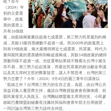
呢？在今
（2024）年
初的立委選
舉中，政黨
票的選票上
共有16個政
黨，由藍綠兩黨囊括超過七成選票，第三勢力民眾黨則約兩
成，其餘13黨得票總數不超過一成。而2020年的政黨票上
則有19個政黨，兩大黨獲得將近七成選票，民眾黨、時代力
量與親民黨的選票總和則略超過兩成，其餘14個政黨的總得
票數同樣不超過一成。光從選舉結果就不難看出台灣小黨生
存不易，第三勢力起起落落，而最近民眾黨的政治獻金爭議
以及其主席柯文哲的弊案疑雲，讓人不禁思考，台灣的第三
勢力怎麼了？今年（2024）9月4日的週三青年日講座以
「藍綠之外？台灣第三勢力的生存之道」為題，由台灣公共
策益召集人董思齊主持，邀請台灣教授協會會長陳俐甫、前
親民黨發言人吳崑玉、台灣團結聯盟黨主席周倪安、小民參
政歐巴桑聯盟副秘書長沈佩玲與福和會青年部主任周德望，
一同討論台灣第三勢力該何去何從。