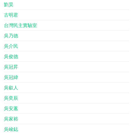
劉昊
古明君
台灣民主實驗室
吳乃德
吳介民
吳俊德
吳冠昇
吳冠緯
吳叡人
吳奕辰
吳安蕙
吳家裕
吳峻鋕