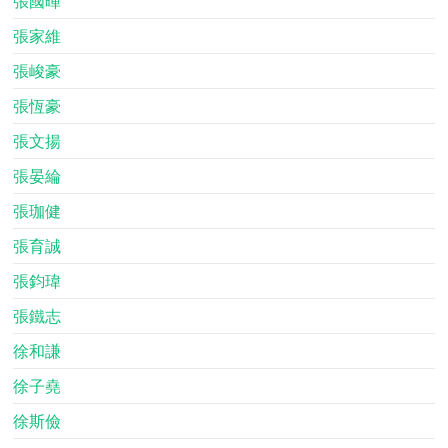
張國暉
張家維
張峻豪
張恆豪
張文揚
張晏綸
張珈健
張育誠
張鈞瑋
張鐵志
徐和謙
徐子堯
徐斯儉