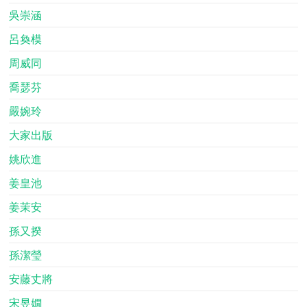
吳崇涵
呂奐模
周威同
喬瑟芬
嚴婉玲
大家出版
姚欣進
姜皇池
姜茉安
孫又揆
孫潔瑩
安藤丈將
宋昱嫺