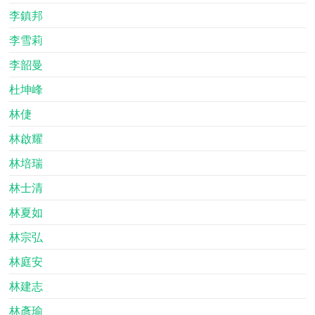
李鎮邦
李雪莉
李韶曼
杜坤峰
林倢
林啟耀
林培瑞
林士清
林夏如
林宗弘
林庭安
林建志
林彥瑜