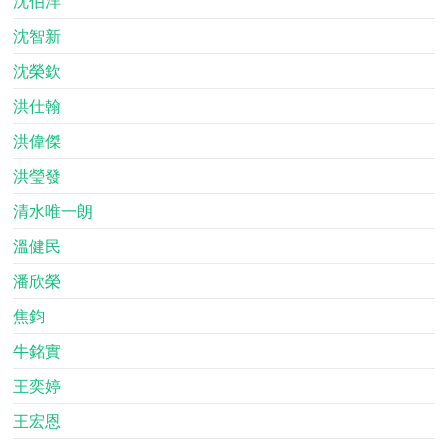
沈伯洋
沈智新
沈榮欽
洪仕翰
洪偉傑
洪瑩發
清水唯一朗
溫健民
潘欣榮
焦鈞
牛銘實
王奕婷
王宏恩