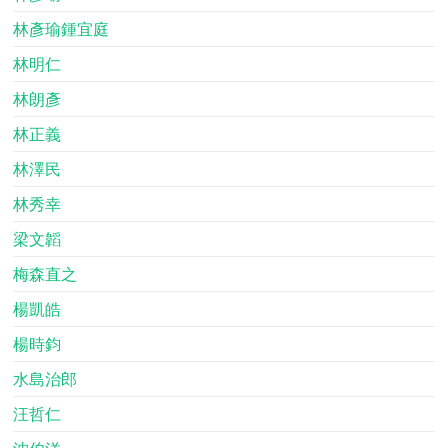
林彥瑜鍾宜庭
林明仁
林朗彥
林正義
林澤民
林秀幸
梁文韜
梅森直之
楊凱皓
楊時鈞
水島治郎
汪哲仁