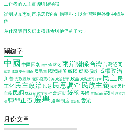
工作者的民主實踐與經驗談
從制度互惠到市場選擇的結構轉型：以台灣釋迦外銷中國為
例
為什麼我們又選出獨裁者與他們的子女？
關鍵字
中國
兩岸關係
台灣
台灣認同
中國因素
全球化
健保
威權政治
威權
威權擴散
國際關係
國民黨
國會
國家
國家安全
民主
民
川普
政黨
憲政體制
投票行為
投票
政治哲學
政黨認同
日本
民意調查
民族主義
民主政治
主化
民意
民粹
民粹
統獨
民調
認同
社會運動
美國
主義
獨裁
調查方
研究方法
言論自由
選舉
轉型正義
香港
選舉制度
法
重分配
月份文章