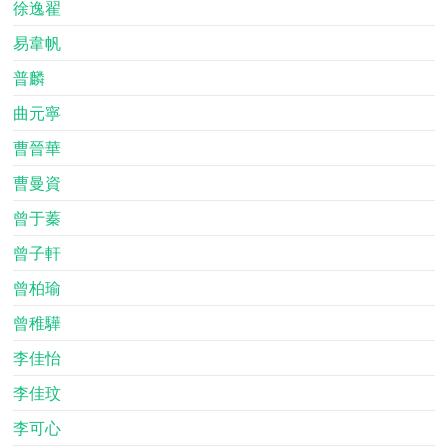
徐逸翟
易韋帆
普麟
曲元寧
曹晉華
曹曼資
曾于蓁
曾子軒
曾柏瑜
曾稚驊
李佳怡
李佳玟
李可心