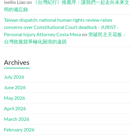
iseilio Liao
on
《台灣紀行》推薦序：讓我們一起走向未來文
明的備忘錄
Taiwan dispatch: national human rights review raises
concerns over Constitutional Court deadlock - JURIST -
Personal Injury Attorney Costa Mesa
on
突破民主天花板：
台灣政黨競爭極化困境的遠因
Archives
July 2026
June 2026
May 2026
April 2026
March 2026
February 2026