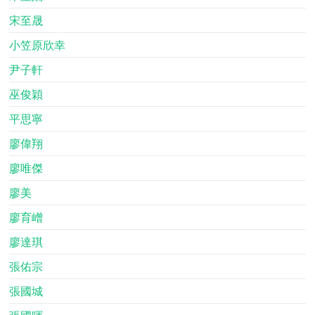
宋至晟
小笠原欣幸
尹子軒
巫俊穎
平思寧
廖偉翔
廖唯傑
廖美
廖育嶒
廖達琪
張佑宗
張國城