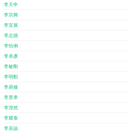
李天申
李宗興
李宜展
李志德
李怡俐
李承彥
李敏剛
李明勳
李易修
李昱孝
李澄然
李耀泰
李辰諭