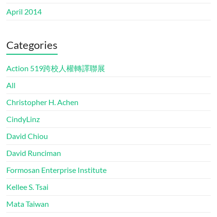
April 2014
Categories
Action 519跨校人權轉譯聯展
All
Christopher H. Achen
CindyLinz
David Chiou
David Runciman
Formosan Enterprise Institute
Kellee S. Tsai
Mata Taiwan