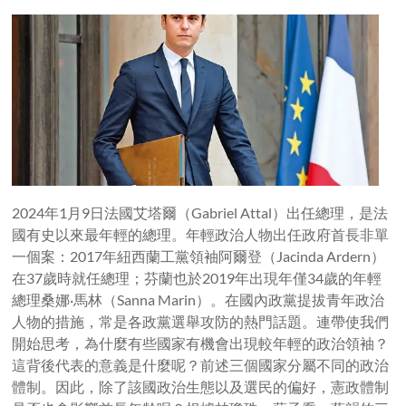
2024年1月9日法國艾塔爾（Gabriel Attal）出任總理，是法
國有史以來最年輕的總理。年輕政治人物出任政府首長非單
一個案：2017年紐西蘭工黨領袖阿爾登（Jacinda Ardern）
在37歲時就任總理；芬蘭也於2019年出現年僅34歲的年輕
總理桑娜·馬林（Sanna Marin）。在國內政黨提拔青年政治
人物的措施，常是各政黨選舉攻防的熱門話題。連帶使我們
開始思考，為什麼有些國家有機會出現較年輕的政治領袖？
這背後代表的意義是什麼呢？前述三個國家分屬不同的政治
體制。因此，除了該國政治生態以及選民的偏好，憲政體制