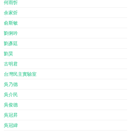
何雨忻
余家炘
俞斯敏
劉俐吟
劉彥廷
劉昊
古明君
台灣民主實驗室
吳乃德
吳介民
吳俊德
吳冠昇
吳冠緯