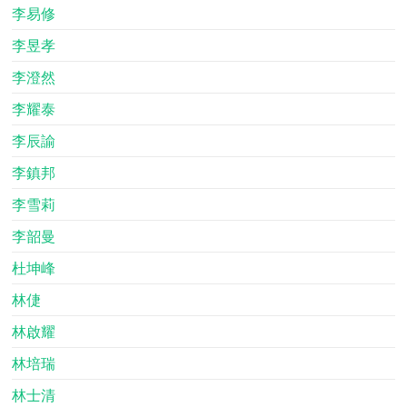
李易修
李昱孝
李澄然
李耀泰
李辰諭
李鎮邦
李雪莉
李韶曼
杜坤峰
林倢
林啟耀
林培瑞
林士清