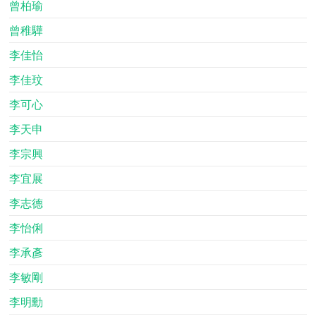
曾柏瑜
曾稚驊
李佳怡
李佳玟
李可心
李天申
李宗興
李宜展
李志德
李怡俐
李承彥
李敏剛
李明勳