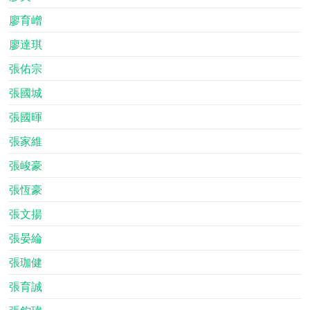
廖育嶒
廖達琪
張佑宗
張國城
張國暉
張家維
張峻豪
張恆豪
張文揚
張晏綸
張珈健
張育誠