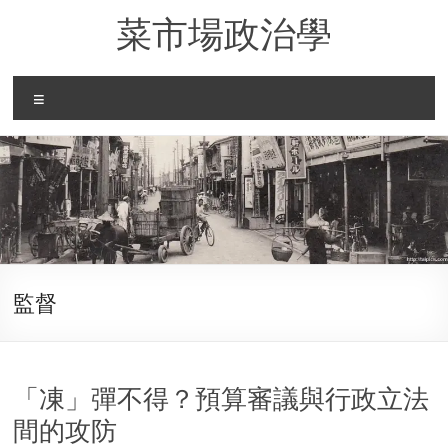
Skip
菜市場政治學
to
content
Menu
監督
「凍」彈不得？預算審議與行政立法
間的攻防