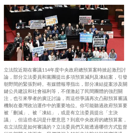
立法院近期在審議114年度中央政府總預算案時掀起激烈討
論，部分立法委員和黨團提出多項預算減列及凍結案，引發
朝野間的緊張對峙。有媒體報導指出，部分凍結提案涉及關
鍵公共建設和社會福利等，不僅激起了民間團體的強烈關
注，也引來學者的廣泛討論，而這些爭議再次凸顯預算審議
機制在臺灣政治運作中的重要地位。你可能聽過政府預算要
被「刪減」、被「凍結」，或是有立法委員提出「主決
議」，但這些名詞是什麼意思？到底中央政府的總預算案，
在立法院是如何審議的？立法委員們又能透過哪些方式監督