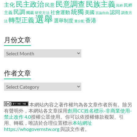
民意調查
民族主義
民主政治
主化
民意
民粹
民粹
統獨
民調
認同
社會運動
美國
主義
獨裁
調查方
研究方法
言論自由
選舉
轉型正義
香港
選舉制度
法
重分配
月份文章
月
份
文
章
作者文章
作
者
文
章
本網站內容之著作權均為各文章作者所有。除另
有聲明外，本網站各文章採用
創用CC姓名標示-非商業使用-
禁止改作 4.0
授權公眾使用。你可以依授權條款複製、引
用、轉載，唯請於合理位置標示
本站網址
https://whogovernstw.org
與該文作者。