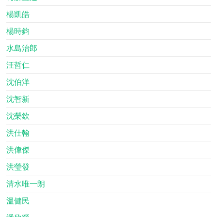
楊凱皓
楊時鈞
水島治郎
汪哲仁
沈伯洋
沈智新
沈榮欽
洪仕翰
洪偉傑
洪瑩發
清水唯一朗
溫健民