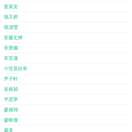
姜茉安
孫又揆
孫潔瑩
安藤丈將
宋昱嫺
宋至晟
小笠原欣幸
尹子軒
巫俊穎
平思寧
廖偉翔
廖唯傑
廖美