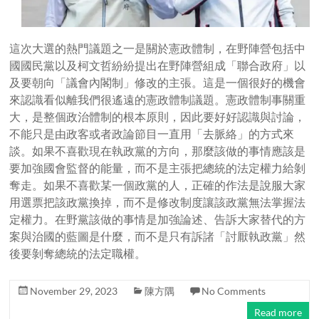
這次大選的熱門議題之一是關於憲政體制，在野陣營包括中
國國民黨以及柯文哲紛紛提出在野陣營組成「聯合政府」以
及要朝向「議會內閣制」修改的主張。這是一個很好的機會
來認識看似離我們很遙遠的憲政體制議題。憲政體制事關重
大，是整個政治體制的根本原則，因此要好好認識與討論，
不能只是由政客或者政論節目一直用「去脈絡」的方式來
談。如果不喜歡現在執政黨的方向，那麼該做的事情應該是
要加強國會監督的能量，而不是主張把總統的法定權力給剝
奪走。如果不喜歡某一個政黨的人，正確的作法是說服大家
用選票把該政黨換掉，而不是修改制度讓該政黨無法掌握法
定權力。在野黨該做的事情是加強論述、告訴大家替代的方
案與治國的藍圖是什麼，而不是只有訴諸「討厭執政黨」然
後要剝奪總統的法定職權。
November 29, 2023
陳方隅
No Comments
Read more