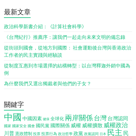
最新文章
政治科學新書介紹：《計算社會科學》
《台灣紀行》推薦序：讓我們一起走向未來文明的備忘錄
從街頭到國會，從地方到國際： 社會運動後台灣與香港政治
工作者的民主實踐與經驗談
從制度互惠到市場選擇的結構轉型：以台灣釋迦外銷中國為
例
為什麼我們又選出獨裁者與他們的子女？
關鍵字
中國
兩岸關係
台灣
台灣認同
中國因素
全球化
健保
威權政治
威權
威權擴散
國際關係
國民黨
國會
國家
國家安全
民主
民
川普
政黨
憲政體制
投票行為
投票
政治哲學
政黨認同
日本