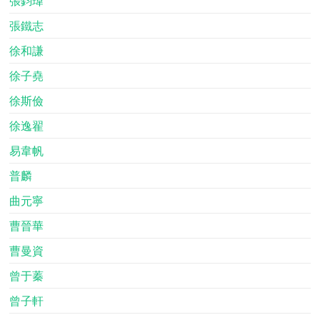
張鈞瑋
張鐵志
徐和謙
徐子堯
徐斯儉
徐逸翟
易韋帆
普麟
曲元寧
曹晉華
曹曼資
曾于蓁
曾子軒