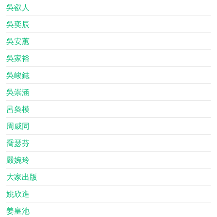
吳叡人
吳奕辰
吳安蕙
吳家裕
吳峻鋕
吳崇涵
呂奐模
周威同
喬瑟芬
嚴婉玲
大家出版
姚欣進
姜皇池