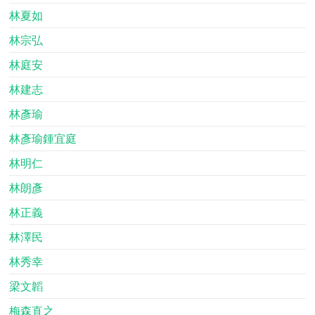
林夏如
林宗弘
林庭安
林建志
林彥瑜
林彥瑜鍾宜庭
林明仁
林朗彥
林正義
林澤民
林秀幸
梁文韜
梅森直之