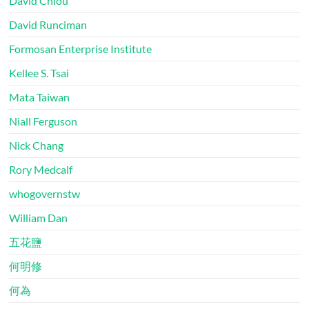
David Chiou
David Runciman
Formosan Enterprise Institute
Kellee S. Tsai
Mata Taiwan
Niall Ferguson
Nick Chang
Rory Medcalf
whogovernstw
William Dan
五花鹽
何明修
何為