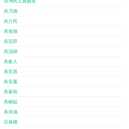
台灣民主實驗室
吳乃德
吳介民
吳俊德
吳冠昇
吳冠緯
吳叡人
吳奕辰
吳安蕙
吳家裕
吳峻鋕
吳崇涵
呂奐模