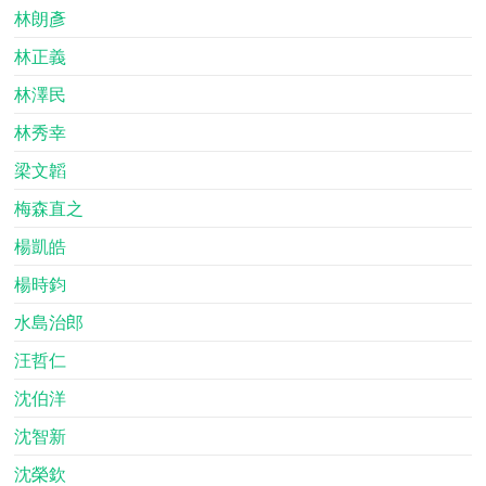
林朗彥
林正義
林澤民
林秀幸
梁文韜
梅森直之
楊凱皓
楊時鈞
水島治郎
汪哲仁
沈伯洋
沈智新
沈榮欽