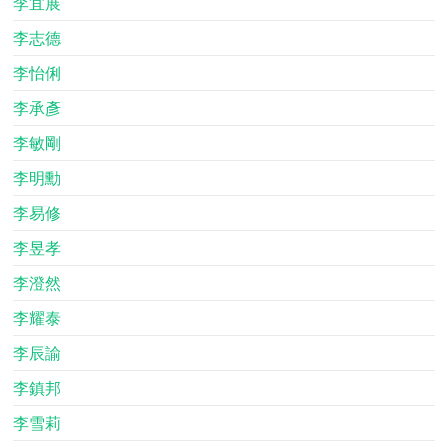
李宜展
李志德
李怡俐
李承彥
李敏剛
李明勳
李易修
李昱孝
李澄然
李耀泰
李辰諭
李鎮邦
李雪莉