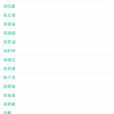
張恆豪
張文揚
張晏綸
張珈健
張育誠
張鈞瑋
張鐵志
徐和謙
徐子堯
徐斯儉
徐逸翟
易韋帆
普麟