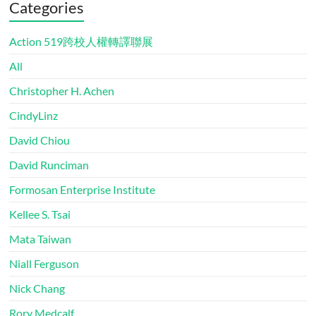
Categories
Action 519跨校人權轉譯聯展
All
Christopher H. Achen
CindyLinz
David Chiou
David Runciman
Formosan Enterprise Institute
Kellee S. Tsai
Mata Taiwan
Niall Ferguson
Nick Chang
Rory Medcalf