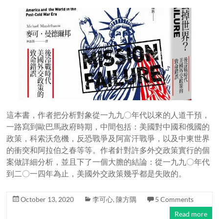
這本書，作者把分析對象從一九九〇年代以來的人道干預，
一路寫到歐巴馬政府時期，中間包括：美國對中國和俄國的
政策，科索沃危機，反恐戰爭及阿富汗戰爭，以及中東世界
的衝突和阿拉伯之春等等。作者針對許多外交政策實行的個
案做詳細分析，並且下了一個大膽的結論：從一九九〇年代
到二〇一四年為止，美國外交政策幾乎都是失敗的。
October 13, 2020
李可心
,
陳方隅
5 Comments
Read more