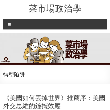
Skip
菜市場政治學
to
content
Menu
轉型陷阱
《美國如何丟掉世界》推薦序：美國
外交思維的鐘擺效應