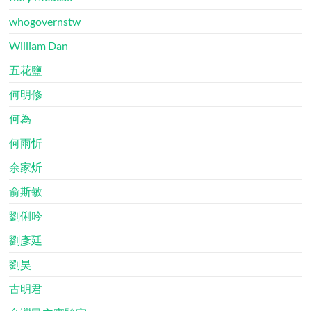
whogovernstw
William Dan
五花鹽
何明修
何為
何雨忻
余家炘
俞斯敏
劉俐吟
劉彥廷
劉昊
古明君