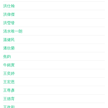
洪仕翰
洪偉傑
洪瑩發
清水唯一朗
溫健民
潘欣榮
焦鈞
牛銘實
王奕婷
王宏恩
王尊彥
王德育
王政和