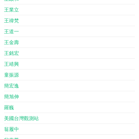
王業立
王禕梵
王道一
王金壽
王銘宏
王靖興
童振源
簡宏逸
簡旭伸
羅巍
美國台灣觀測站
翁履中