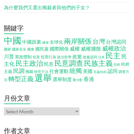
為什麼我們又選出獨裁者與他們的子女？
關鍵字
中國
兩岸關係
台灣
台灣認同
中國因素
全球化
健保
威權政治
威權
威權擴散
國際關係
國民黨
國會
國家
國家安全
民主
民
川普
政黨
憲政體制
投票行為
投票
政治哲學
政黨認同
日本
民意調查
民族主義
民主政治
主化
民意
民粹
民粹
統獨
民調
認同
社會運動
美國
主義
獨裁
調查方
研究方法
言論自由
選舉
轉型正義
香港
選舉制度
法
重分配
月份文章
月
份
文
章
作者文章