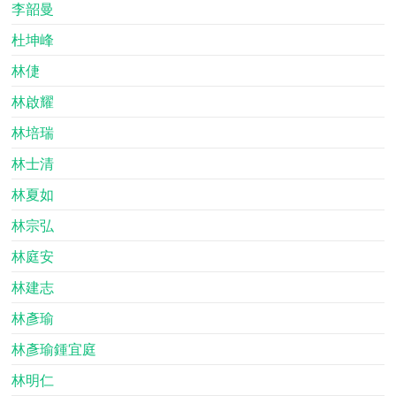
李韶曼
杜坤峰
林倢
林啟耀
林培瑞
林士清
林夏如
林宗弘
林庭安
林建志
林彥瑜
林彥瑜鍾宜庭
林明仁