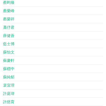
蔡昀臻
蔡榮峰
蔡榮祥
蕭伃君
薛健吾
藍士博
蘇怡文
蘇慶軒
蘇穩中
蘇純郁
裴宜理
許庭瑋
許慈育