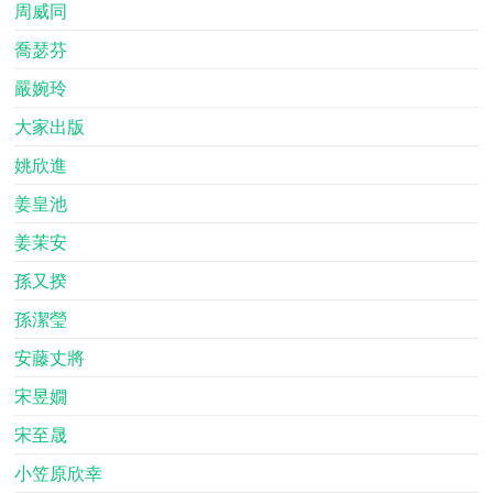
周威同
喬瑟芬
嚴婉玲
大家出版
姚欣進
姜皇池
姜茉安
孫又揆
孫潔瑩
安藤丈將
宋昱嫺
宋至晟
小笠原欣幸