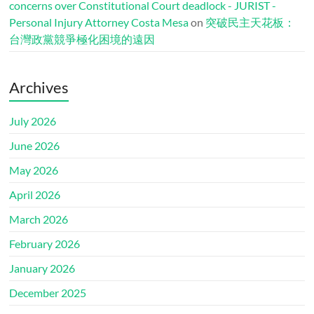
concerns over Constitutional Court deadlock - JURIST -
Personal Injury Attorney Costa Mesa
on
突破民主天花板：
台灣政黨競爭極化困境的遠因
Archives
July 2026
June 2026
May 2026
April 2026
March 2026
February 2026
January 2026
December 2025