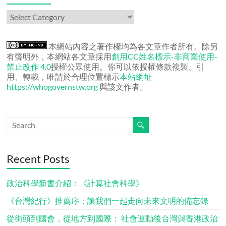
作
者
文
章
本網站內容之著作權均為各文章作者所有。除另
有聲明外，本網站各文章採用
創用CC姓名標示-非商業使用-
禁止改作 4.0
授權公眾使用。你可以依授權條款複製、引
用、轉載，唯請於合理位置標示
本站網址
https://whogovernstw.org
與該文作者。
Recent Posts
政治科學新書介紹：《計算社會科學》
《台灣紀行》推薦序：讓我們一起走向未來文明的備忘錄
從街頭到國會，從地方到國際： 社會運動後台灣與香港政治