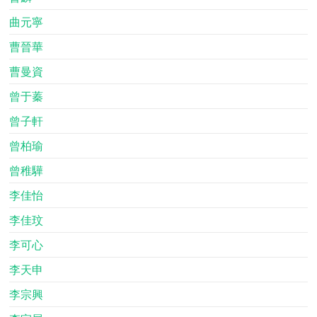
曲元寧
曹晉華
曹曼資
曾于蓁
曾子軒
曾柏瑜
曾稚驊
李佳怡
李佳玟
李可心
李天申
李宗興