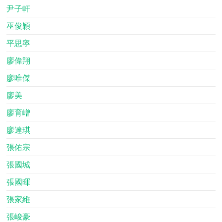
尹子軒
巫俊穎
平思寧
廖偉翔
廖唯傑
廖美
廖育嶒
廖達琪
張佑宗
張國城
張國暉
張家維
張峻豪