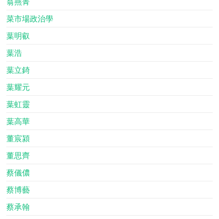
翁燕菁
菜市場政治學
葉明叡
葉浩
葉立錡
葉耀元
葉虹靈
葉高華
董宸潁
董思齊
蔡儀儂
蔡博藝
蔡承翰