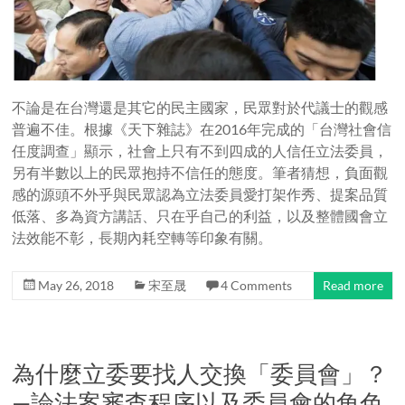
不論是在台灣還是其它的民主國家，民眾對於代議士的觀感
普遍不佳。根據《天下雜誌》在2016年完成的「台灣社會信
任度調查」顯示，社會上只有不到四成的人信任立法委員，
另有半數以上的民眾抱持不信任的態度。筆者猜想，負面觀
感的源頭不外乎與民眾認為立法委員愛打架作秀、提案品質
低落、多為資方講話、只在乎自己的利益，以及整體國會立
法效能不彰，長期內耗空轉等印象有關。
May 26, 2018
宋至晟
4 Comments
Read more
為什麼立委要找人交換「委員會」？
—論法案審查程序以及委員會的角色