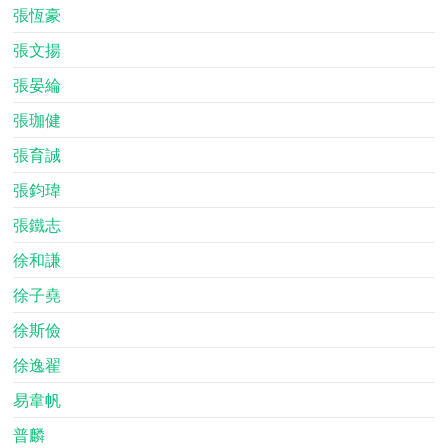
張恆豪
張文揚
張晏綸
張珈健
張育誠
張鈞瑋
張鐵志
徐和謙
徐子堯
徐斯儉
徐逸翟
易韋帆
普麟