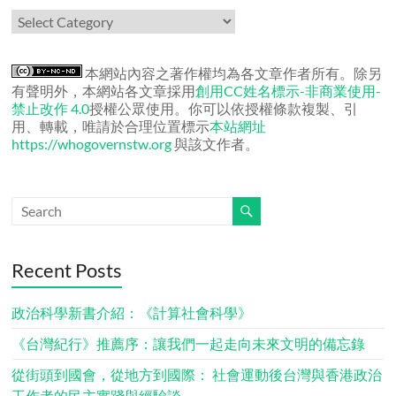
作
者
文
章
本網站內容之著作權均為各文章作者所有。除另
有聲明外，本網站各文章採用
創用CC姓名標示-非商業使用-
禁止改作 4.0
授權公眾使用。你可以依授權條款複製、引
用、轉載，唯請於合理位置標示
本站網址
https://whogovernstw.org
與該文作者。
Recent Posts
政治科學新書介紹：《計算社會科學》
《台灣紀行》推薦序：讓我們一起走向未來文明的備忘錄
從街頭到國會，從地方到國際： 社會運動後台灣與香港政治
工作者的民主實踐與經驗談