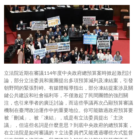
立法院近期在審議114年度中央政府總預算案時掀起激烈討
論，部分立法委員和黨團提出多項預算減列及凍結案，引發
朝野間的緊張對峙。有媒體報導指出，部分凍結提案涉及關
鍵公共建設和社會福利等，不僅激起了民間團體的強烈關
注，也引來學者的廣泛討論，而這些爭議再次凸顯預算審議
機制在臺灣政治運作中的重要地位。你可能聽過政府預算要
被「刪減」、被「凍結」，或是有立法委員提出「主決
議」，但這些名詞是什麼意思？到底中央政府的總預算案，
在立法院是如何審議的？立法委員們又能透過哪些方式監督