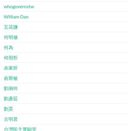
whogovernstw
William Dan
五花鹽
何明修
何為
何雨忻
余家炘
俞斯敏
劉俐吟
劉彥廷
劉昊
古明君
台灣民主實驗室