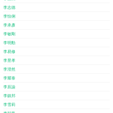
李志德
李怡俐
李承彥
李敏剛
李明勳
李易修
李昱孝
李澄然
李耀泰
李辰諭
李鎮邦
李雪莉