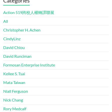
Categories
Action 519跨校人權轉譯聯展
All
Christopher H. Achen
CindyLinz
David Chiou
David Runciman
Formosan Enterprise Institute
Kellee S. Tsai
Mata Taiwan
Niall Ferguson
Nick Chang
Rory Medcalf