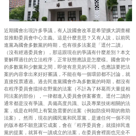
近期國會出現許多爭議，有人說國會改革是希望擴大調查權
並推動委員會中心主義。這是什麼意思？又有人說，以前民
進黨為國會多數黨的時期，也有很多法案是「逕付二讀」
（沒有經過委員會），那這跟現在的爭議有什麼差別？本文
要解釋過往的立法程序，正常狀態應該是怎麼樣。國會當中
的多數黨和少數黨之間，即使有意見的不同，也應該要把法
案的內容拿出來好好審議，不能在每一個環節都不討論，就
直接投票通過。過去民進黨國會作為多數黨的時期，都沒有
在程序委員會擋掉在野黨的法案（不計為了杯葛而大量提相
同法案的部份），一律都進入委員會併案審查。逕付二讀的
通常都是沒有爭議、具備高度共識、以及專業技術相關的法
案，或是在時間上有緊急需要的法案（例如防疫時期的救助
法案）。然而，現在的國民黨和民眾黨，是連任何一個不同
的版本都不願意讓它成案，會在「程序委員會」就擋掉民進
黨的提案，就算有一讀成立的法案，在委員會裡面也完全不