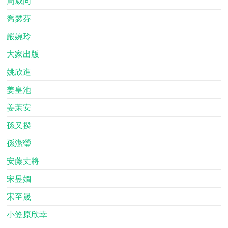
周威同
喬瑟芬
嚴婉玲
大家出版
姚欣進
姜皇池
姜茉安
孫又揆
孫潔瑩
安藤丈將
宋昱嫺
宋至晟
小笠原欣幸