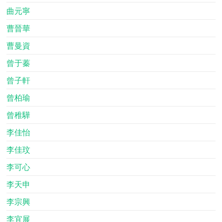
曲元寧
曹晉華
曹曼資
曾于蓁
曾子軒
曾柏瑜
曾稚驊
李佳怡
李佳玟
李可心
李天申
李宗興
李宜展