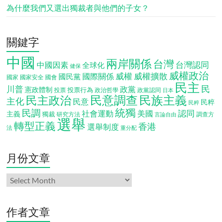
為什麼我們又選出獨裁者與他們的子女？
關鍵字
中國
兩岸關係
台灣
台灣認同
中國因素
全球化
健保
威權政治
威權
威權擴散
國際關係
國民黨
國會
國家
國家安全
民主
民
川普
政黨
憲政體制
投票行為
投票
政治哲學
政黨認同
日本
民意調查
民族主義
民主政治
主化
民意
民粹
民粹
統獨
民調
認同
社會運動
美國
主義
獨裁
調查方
研究方法
言論自由
選舉
轉型正義
香港
選舉制度
法
重分配
月份文章
月
份
文
章
作者文章