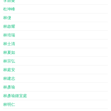
李韶曼
杜坤峰
林倢
林啟耀
林培瑞
林士清
林夏如
林宗弘
林庭安
林建志
林彥瑜
林彥瑜鍾宜庭
林明仁