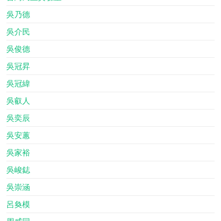
吳乃德
吳介民
吳俊德
吳冠昇
吳冠緯
吳叡人
吳奕辰
吳安蕙
吳家裕
吳峻鋕
吳崇涵
呂奐模