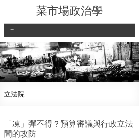
Skip
菜市場政治學
to
content
Menu
立法院
「凍」彈不得？預算審議與行政立法
間的攻防