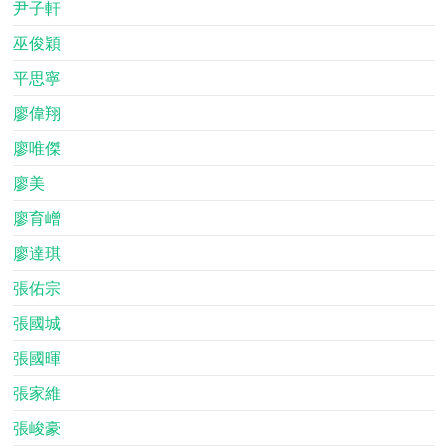
尹子軒
巫俊穎
平思寧
廖偉翔
廖唯傑
廖美
廖育嶒
廖達琪
張佑宗
張國城
張國暉
張家維
張峻豪