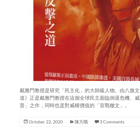
戴雅門教授是研究「民主化」的大師級人物。由八旗文
道》正是戴雅門教授在這個全球民主面臨倒退危機、威
普」之作，同時也是對威權價值的「宣戰檄文」。
October 22, 2020
陳方隅
3 Comments