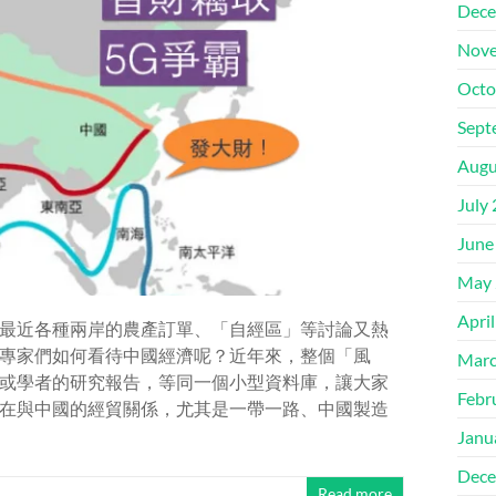
Dece
Nove
Octo
Sept
Augu
July
June
May 
Apri
最近各種兩岸的農產訂單、「自經區」等討論又熱
專家們如何看待中國經濟呢？近年來，整個「風
Marc
或學者的研究報告，等同一個小型資料庫，讓大家
Febr
在與中國的經貿關係，尤其是一帶一路、中國製造
Janu
Dece
Read more