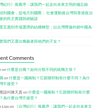
灣紀行》推薦序：讓我們一起走向未來文明的備忘錄
頭到國會，從地方到國際： 社會運動後台灣與香港政治
者的民主實踐與經驗談
度互惠到市場選擇的結構轉型：以台灣釋迦外銷中國為
麼我們又選出獨裁者與他們的子女？
cent Comments
n
on
什麼是台獨？如何分類不同的統獨主張？
隅
on
什麼是一國兩制？它跟聯邦制有什麼不同？為什
灣不接受？
應該叫陳天真
on
什麼是一國兩制？它跟聯邦制有什麼
？為什麼台灣不接受？
io Liao
on
《台灣紀行》推薦序：讓我們一起走向未來文