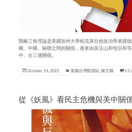
戰略三角理論是美國加州大學柏克萊分校政治學者羅德明（Lo
國、中國、蘇聯之間的關係，後來由吳玉山和包宗和等
中、台三邊關係。
October 14, 2021
美國台灣觀測站
,
陳方隅
1 C
從《妖風》看民主危機與美中關