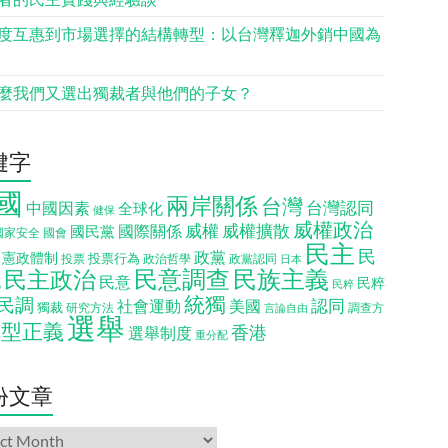
度互惠到市場選擇的結構轉型：以台灣釋迦外銷中國為
麼我們又選出獨裁者與他們的子女？
鍵字
國
兩岸關係
台灣
台灣認同
中國因素
全球化
健保
威權政治
威權
威權擴散
國際關係
國民黨
國會
國家安全
民主
民
政黨
憲政體制
投票行為
投票
政治哲學
政黨認同
日本
民意調查
民族主義
民主政治
化
民意
民粹
民粹
統獨
民調
認同
社會運動
美國
獨裁
調查方
研究方法
言論自由
選舉
轉型正義
香港
選舉制度
重分配
份文章