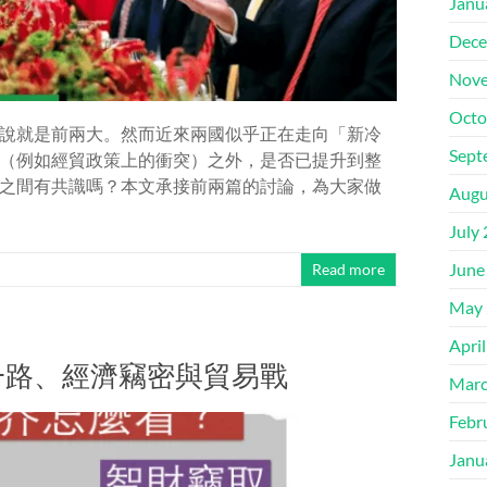
Janu
Dece
Nove
Octo
說就是前兩大。然而近來兩國似乎正在走向「新冷
Sept
（例如經貿政策上的衝突）之外，是否已提升到整
之間有共識嗎？本文承接前兩篇的討論，為大家做
Augu
July
June
Read more
May 
Apri
一路、經濟竊密與貿易戰
Marc
Febr
Janu