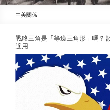
中美關係
戰略三角是「等邊三角形」嗎？ 
適用