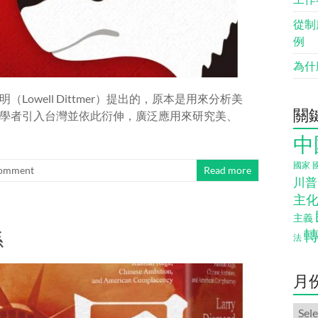
從制
例
為什
well Dittmer）提出的，原本是用來分析美
關
學者引入台灣並依此衍伸，廣泛應用來研究美、
中
國家
omment
Read more
川普
主
主義
係
法
月
月