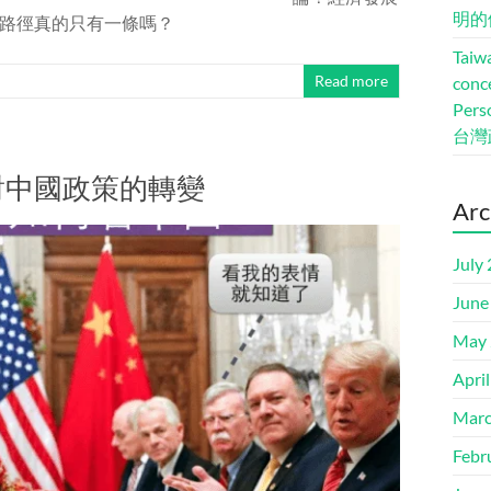
明的
路徑真的只有一條嗎？
Taiwa
Read more
conc
Pers
台灣
對中國政策的轉變
Arc
July
June
May 
Apri
Marc
Febr