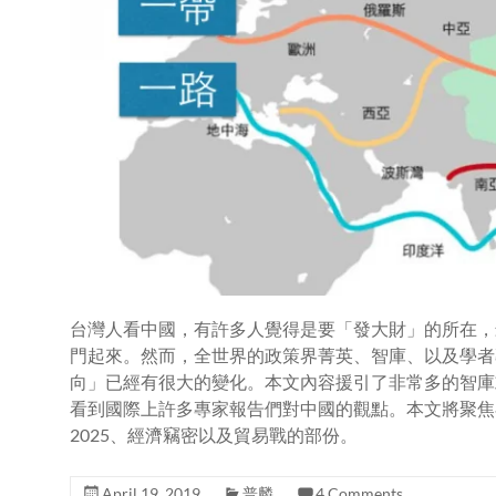
台灣人看中國，有許多人覺得是要「發大財」的所在，
門起來。然而，全世界的政策界菁英、智庫、以及學者
向」已經有很大的變化。本文內容援引了非常多的智庫
看到國際上許多專家報告們對中國的觀點。本文將聚焦
2025、經濟竊密以及貿易戰的部份。
April 19, 2019
普麟
4 Comments