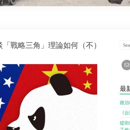
談「戰略三角」理論如何（不）
最
政治
《台
從街
工作