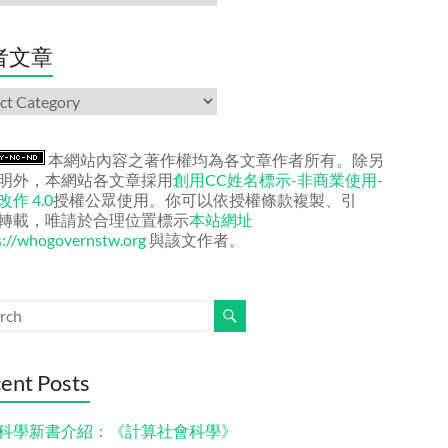
者文章
本網站內容之著作權均為各文章作者所有。除另
明外，本網站各文章採用
創用CC姓名標示-非商業使用-
作 4.0
授權公眾使用。你可以依授權條款複製、引
轉載，唯請於合理位置標示
本站網址
s://whogovernstw.org
與該文作者。
ent Posts
科學新書介紹：《計算社會科學》