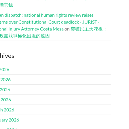
備忘錄
n dispatch: national human rights review raises
erns over Constitutional Court deadlock - JURIST -
onal Injury Attorney Costa Mesa
on
突破民主天花板：
政黨競爭極化困境的遠因
hives
 2026
 2026
2026
l 2026
h 2026
uary 2026