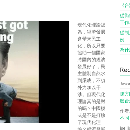
《台
從街
工作
現代化理論認
為，經濟發展
從制
會帶來民主
例
化，所以只要
為什
協助一個國家
將國內的經濟
發展好了，民
Re
主體制自然水
到渠成，不須
Jaso
外力加以干
陳方
涉。但現代化
麼台
理論真的是對
的嗎？中國模
作者
式是不是打臉
不同
了現代化理
iseil
論？經濟發展