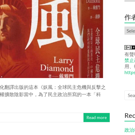
份
文
章
作
作
者
文
章
有聲
禁止改
用、
http
化翻譯出版的這本《妖風：全球民主危機與反擊之
權擴散陰影當中，為了民主政治所寫的一本「科
Rec
Read more
政治